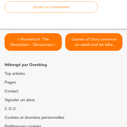
Ajouter un commentaire
< Homefront: The
Games of Glory annonce
Revolution - Découvrez la
un week-end de bêta
mise-à-jour de Printemps !
fermée du 10 au 12 mars >
Hébergé par Overblog
Top articles
Pages
Contact
Signaler un abus
C.G.U.
Cookies et données personnelles
Préférences cookies