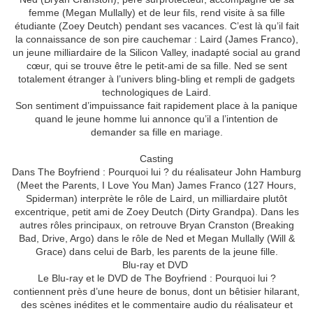
femme (Megan Mullally) et de leur fils, rend visite à sa fille
étudiante (Zoey Deutch) pendant ses vacances. C’est là qu’il fait
la connaissance de son pire cauchemar : Laird (James Franco),
un jeune milliardaire de la Silicon Valley, inadapté social au grand
cœur, qui se trouve être le petit-ami de sa fille. Ned se sent
totalement étranger à l’univers bling-bling et rempli de gadgets
technologiques de Laird.
Son sentiment d’impuissance fait rapidement place à la panique
quand le jeune homme lui annonce qu’il a l’intention de
demander sa fille en mariage.
Casting
Dans The Boyfriend : Pourquoi lui ? du réalisateur John Hamburg
(Meet the Parents, I Love You Man) James Franco (127 Hours,
Spiderman) interprète le rôle de Laird, un milliardaire plutôt
excentrique, petit ami de Zoey Deutch (Dirty Grandpa). Dans les
autres rôles principaux, on retrouve Bryan Cranston (Breaking
Bad, Drive, Argo) dans le rôle de Ned et Megan Mullally (Will &
Grace) dans celui de Barb, les parents de la jeune fille.
Blu-ray et DVD
Le Blu-ray et le DVD de The Boyfriend : Pourquoi lui ?
contiennent près d’une heure de bonus, dont un bêtisier hilarant,
des scènes inédites et le commentaire audio du réalisateur et