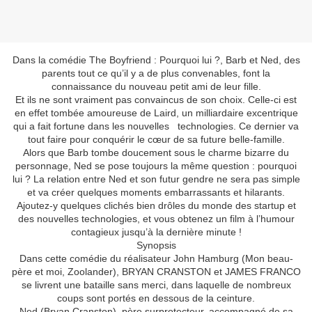
Dans la comédie The Boyfriend : Pourquoi lui ?, Barb et Ned, des
parents tout ce qu’il y a de plus convenables, font la
connaissance du nouveau petit ami de leur fille.
Et ils ne sont vraiment pas convaincus de son choix. Celle-ci est
en effet tombée amoureuse de Laird, un milliardaire excentrique
qui a fait fortune dans les nouvelles technologies. Ce dernier va
tout faire pour conquérir le cœur de sa future belle-famille.
Alors que Barb tombe doucement sous le charme bizarre du
personnage, Ned se pose toujours la même question : pourquoi
lui ? La relation entre Ned et son futur gendre ne sera pas simple
et va créer quelques moments embarrassants et hilarants.
Ajoutez-y quelques clichés bien drôles du monde des startup et
des nouvelles technologies, et vous obtenez un film à l’humour
contagieux jusqu’à la dernière minute !
Synopsis
Dans cette comédie du réalisateur John Hamburg (Mon beau-
père et moi, Zoolander), BRYAN CRANSTON et JAMES FRANCO
se livrent une bataille sans merci, dans laquelle de nombreux
coups sont portés en dessous de la ceinture.
Ned (Bryan Cranston), père surprotecteur, accompagné de sa