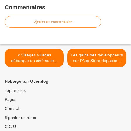
Commentaires
Ajouter un commentaire
< Visages Villages
Les gains des développeurs
débarque au cinéma le 5
sur l’App Store dépassent
juillet 2017
les 70 milliards de dollars >
Hébergé par Overblog
Top articles
Pages
Contact
Signaler un abus
C.G.U.