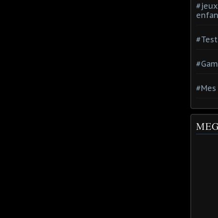
#jeux
enfan
#Test
#Gam
#Mes 
MEG