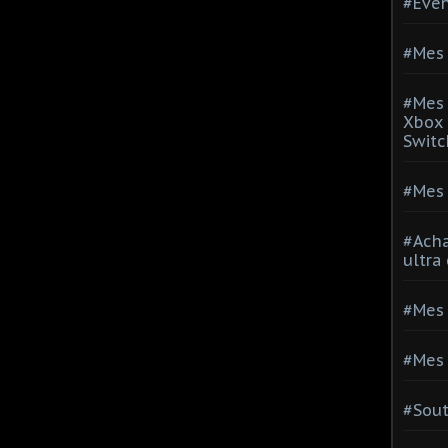
#Evé
#Mes 
#Mes 
Xbox 
Switc
#Mes 
#Acha
ultra
#Mes 
#Mes 
#Sou