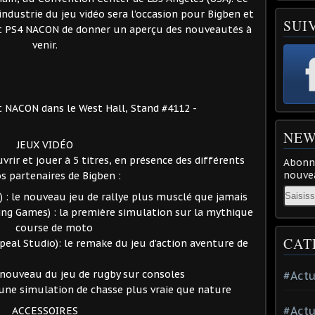
ndustrie du jeu vidéo sera l’occasion pour Bigben et
SUI
et PS4 NACON de donner un aperçu des nouveautés à
venir.
 NACON dans le West Hall, Stand #4112 -
NEW
JEUX VIDÉO
rir et jouer à 5 titres, en présence des différents
Abonne
nouvea
s partenaires de Bigben :
Email
 : le nouveau jeu de rallye plus musclé que jamais
ing Games) : la première simulation sur la mythique
course de moto
CAT
eal Studio): le remake du jeu d’action aventure de
enouveau du jeu de rugby sur consoles
#Actu
 une simulation de chasse plus vraie que nature
#Actu
ACCESSOIRES