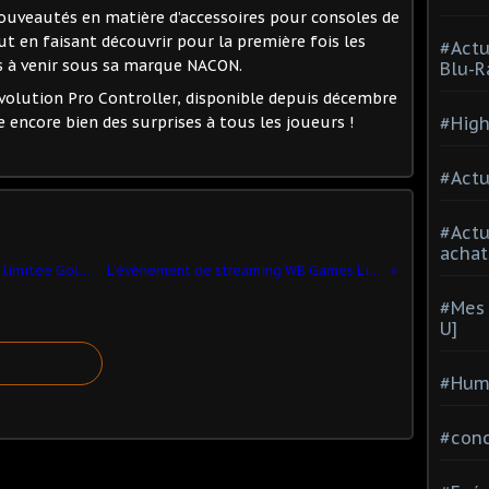
ouveautés en matière d’accessoires pour consoles de
 en faisant découvrir pour la première fois les
#Actu
s à venir sous sa marque NACON.
Blu-R
volution Pro Controller, disponible depuis décembre
 encore bien des surprises à tous les joueurs !
#High
#Actu
#Act
achat
Les consoles PlayStation 4 en édition limitée Gold et Silver rejoignent la famille PlayStation cet été
L’évènement de streaming WB Games Live! en libre accès aux fans du monde entier
#Mes 
U]
#Hum
#con