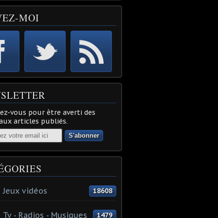
VEZ-MOI
SLETTER
z-vous pour être averti des
ux articles publiés.
ÉGORIES
 Jeux vidéos
18608
 Tv - Radios - Musiques
1479