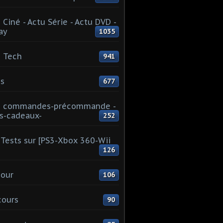
 Ciné - Actu Série - Actu DVD -
ay
1035
 Tech
941
s
677
u commandes-précommande -
s-cadeaux-
252
Tests sur [PS3-Xbox 360-Wii
126
our
106
cours
90