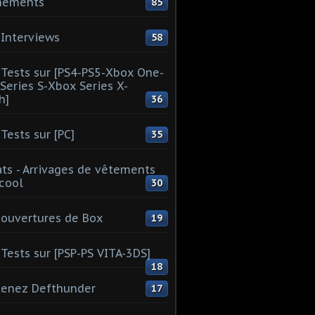
nements
85
Interviews
58
Tests sur [PS4-PS5-Xbox One-
Series S-Xbox Series X-
h]
36
Tests sur [PC]
35
ts - Arrivages de vêtements
 cool
30
ouvertures de Box
19
Tests sur [PSP-PS VITA-3DS]
18
tenez Defthunder
17