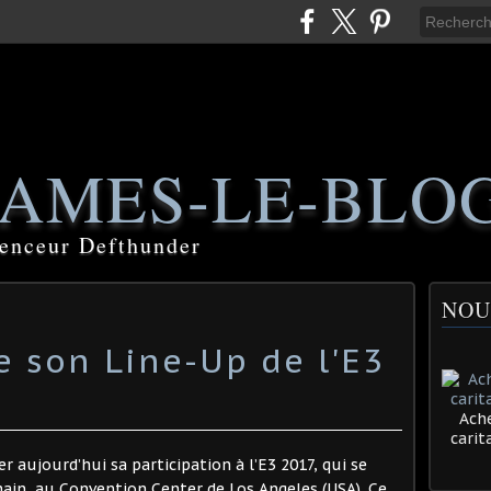
AMES-LE-BLO
luenceur Defthunder
NOU
e son Line-Up de l'E3
Ache
cari
 aujourd’hui sa participation à l’E3 2017, qui se
hain, au Convention Center de Los Angeles (USA). Ce