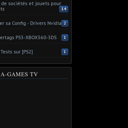
 de sociétés et jouets pour
ts
14
er sa Config - Drivers Nvidia
2
ertags PS3-XBOX360-3DS
1
Tests sur [PS2]
1
A-GAMES TV