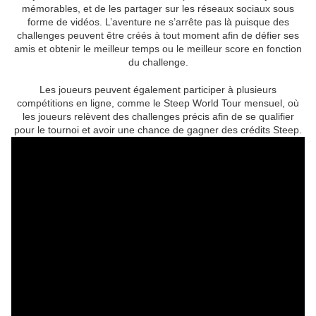
mémorables, et de les partager sur les réseaux sociaux sous
forme de vidéos. L’aventure ne s’arrête pas là puisque des
challenges peuvent être créés à tout moment afin de défier ses
amis et obtenir le meilleur temps ou le meilleur score en fonction
du challenge.
Les joueurs peuvent également participer à plusieurs
compétitions en ligne, comme le Steep World Tour mensuel, où
les joueurs relèvent des challenges précis afin de se qualifier
pour le tournoi et avoir une chance de gagner des crédits Steep.