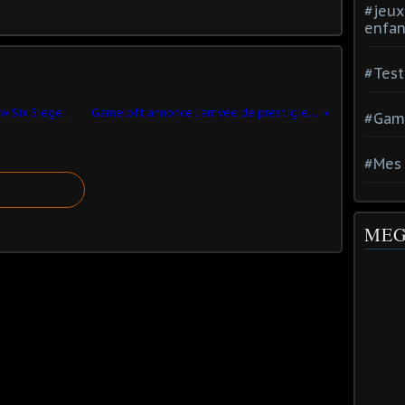
#jeux
enfan
#Test
La Pro League de Tom Clancy’s Rainbow Six Siege arrive en Asie-Pacifique pour la Saison 3 dès septembre
Gameloft annonce l’arrivée de prestigieux modèles Porsche dans Asphalt 8: Airborne
#Gam
#Mes 
MEG