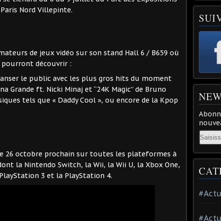
 Paris Nord Villepinte.
SUI
ateurs de jeux vidéo sur son stand Hall 6 / B659 où
s pourront découvrir :
danser le public avec les plus gros hits du moment
iana Grande ft. Nicki Minaj et “24K Magic” de Bruno
NEW
ssiques tels que « Daddy Cool », ou encore de la Kpop
Abonne
nouvea
Email
le 26 octobre prochain sur toutes les plateformes à
t la Nintendo Switch, la Wii, la Wii U, la Xbox One,
CAT
 PlayStation 3 et la PlayStation 4.
#Actu
#Actu