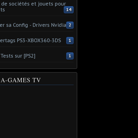
 de sociétés et jouets pour
ts
14
er sa Config - Drivers Nvidia
2
ertags PS3-XBOX360-3DS
1
Tests sur [PS2]
1
A-GAMES TV