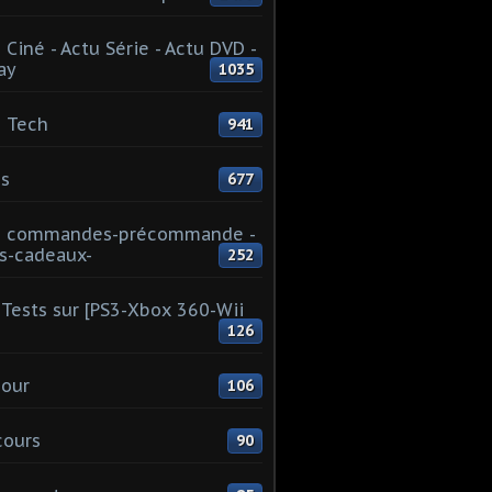
 Ciné - Actu Série - Actu DVD -
ay
1035
 Tech
941
s
677
u commandes-précommande -
s-cadeaux-
252
Tests sur [PS3-Xbox 360-Wii
126
our
106
cours
90