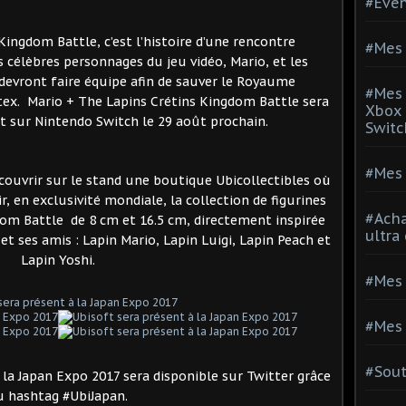
#Evé
ingdom Battle, c’est l’histoire d’une rencontre
#Mes 
 célèbres personnages du jeu vidéo, Mario, et les
 devront faire équipe afin de sauver le Royaume
#Mes 
ex. Mario + The Lapins Crétins Kingdom Battle sera
Xbox 
t sur Nintendo Switch le 29 août prochain.
Switc
#Mes 
écouvrir sur le stand une boutique Ubicollectibles où
 en exclusivité mondiale, la collection de figurines
#Acha
om Battle de 8 cm et 16.5 cm, directement inspirée
ultra
 et ses amis : Lapin Mario, Lapin Luigi, Lapin Peach et
Lapin Yoshi.
#Mes 
#Mes 
#Sou
e la Japan Expo 2017 sera disponible sur Twitter grâce
u hashtag #UbiJapan.