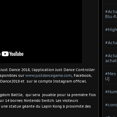
#Actu
Blu-R
#High
#Actu
#Act
achat
ust Dance 2018, l’application Just Dance Controller
#Mes 
isponibles sur
www.justdancegame.com
, Facebook,
U]
tDance2018 et sur le compte Instagram officiel.
#Hum
ngdom Battle, qui sera jouable pour la première fois
sur 14 bornes Nintendo Switch. Les visiteurs
#con
 une statue géante du Lapin Kong à proximité des