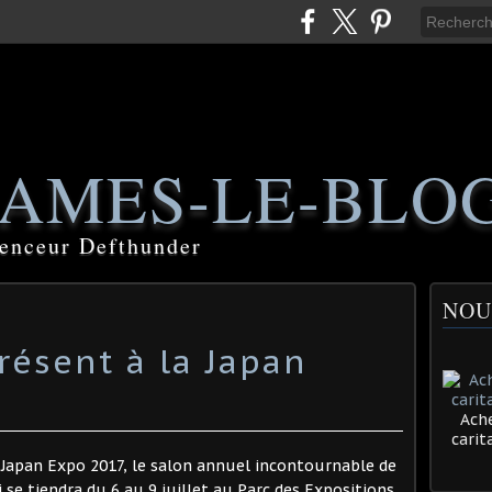
AMES-LE-BLO
luenceur Defthunder
NOU
résent à la Japan
Ache
cari
 Japan Expo 2017, le salon annuel incontournable de
 se tiendra du 6 au 9 juillet au Parc des Expositions