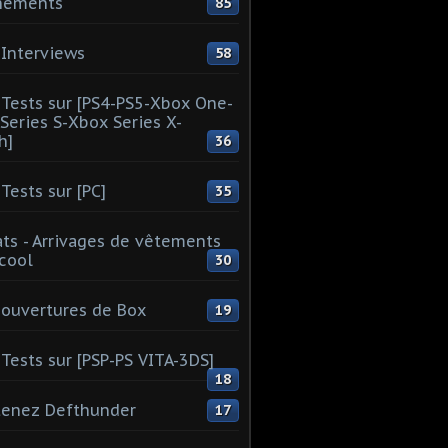
nements
85
Interviews
58
Tests sur [PS4-PS5-Xbox One-
Series S-Xbox Series X-
h]
36
Tests sur [PC]
35
ts - Arrivages de vêtements
 cool
30
ouvertures de Box
19
Tests sur [PSP-PS VITA-3DS]
18
tenez Defthunder
17