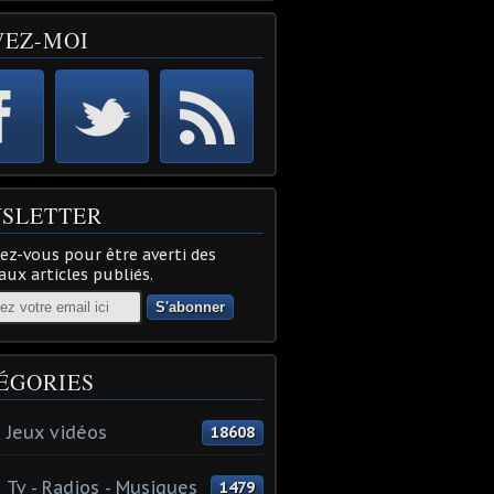
VEZ-MOI
SLETTER
z-vous pour être averti des
ux articles publiés.
ÉGORIES
 Jeux vidéos
18608
 Tv - Radios - Musiques
1479