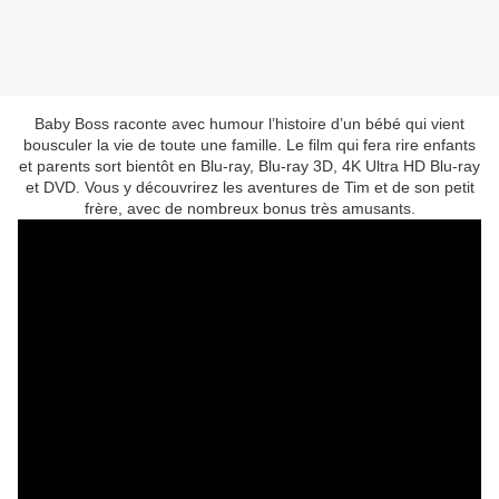
Baby Boss raconte avec humour l’histoire d’un bébé qui vient
bousculer la vie de toute une famille. Le film qui fera rire enfants
et parents sort bientôt en Blu-ray, Blu-ray 3D, 4K Ultra HD Blu-ray
et DVD. Vous y découvrirez les aventures de Tim et de son petit
frère, avec de nombreux bonus très amusants.