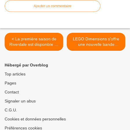
Ajouter un commentaire
< La première saison de
LEGO Dimensions s'offre
Riverdale est disponible en
une nouvelle bande
DVD à partir du 23 août
annonce pour Teen Titans
Go! >
Hébergé par Overblog
Top articles
Pages
Contact
Signaler un abus
C.G.U.
Cookies et données personnelles
Préférences cookies