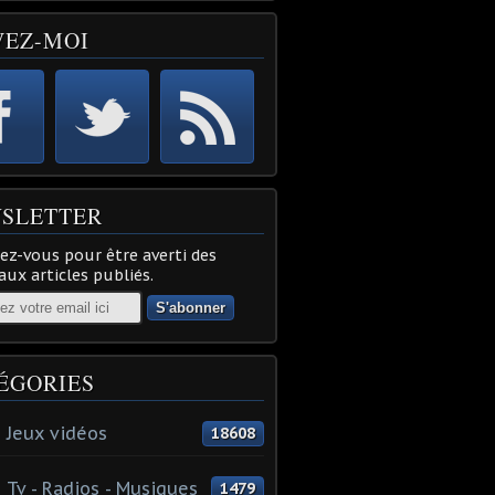
VEZ-MOI
SLETTER
z-vous pour être averti des
ux articles publiés.
ÉGORIES
 Jeux vidéos
18608
 Tv - Radios - Musiques
1479