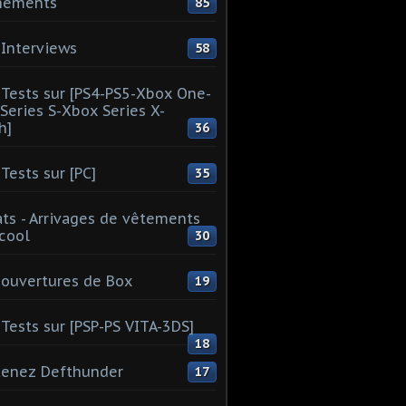
nements
85
Interviews
58
Tests sur [PS4-PS5-Xbox One-
Series S-Xbox Series X-
h]
36
Tests sur [PC]
35
ts - Arrivages de vêtements
 cool
30
ouvertures de Box
19
Tests sur [PSP-PS VITA-3DS]
18
tenez Defthunder
17