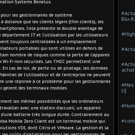
mation Systems Benelux.
#Actu
 pour les gestionnaires de système
Blu-R
à distance que les clients légers (thin clients), les
smartphones. Cela présente le double avantage de
#High
le département IT et l’utilisation par les utilisateurs
uvent toujours centralisées à un emplacement
inateurs portables qui sont utilisés en dehors de
#Actu
rtain nombre de risques comme la perte de l’appareil
x Wi-Fi non sécurisés. Les TMZC permettent une
#Act
. En cas de vol, de perte ou de piratage, les données
achat
identiel de l’utilisateur et de l’entreprise ne peuvent
re une réponse à ce problème pour les gestionnaires
#Mes 
i gèrent des terminaux mobiles.
U]
ement les mêmes possibilités que les ordinateurs
#Hum
availler avec une station d’accueil, un appareil
d’une batterie très longue durée. Contrairement au
#con
shiba Mobile Zero Client est un terminal mobile qui
olutions VDI, dont Citrix et VMware. La gestion et la
 les coûts d’installation pour les gestionnaires de