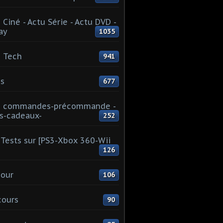
 Ciné - Actu Série - Actu DVD -
ay
1035
 Tech
941
s
677
u commandes-précommande -
s-cadeaux-
252
Tests sur [PS3-Xbox 360-Wii
126
our
106
cours
90