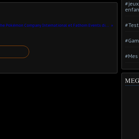
#jeux
enfan
#Test
The Pokémon Company International et Fathom Events diffusent Pokémon, le film : Je te choisis lors d’un événement cinématique de deux jours
#Gam
#Mes 
MEG