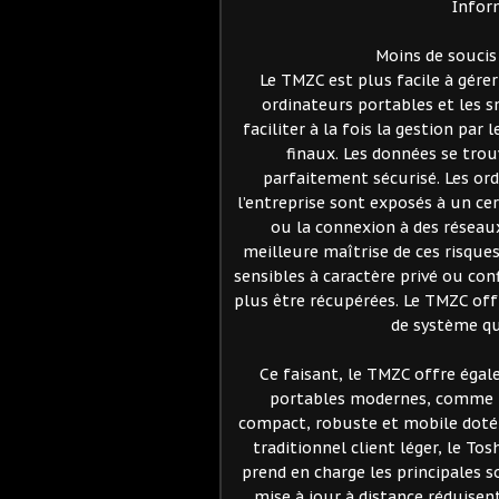
Infor
Moins de soucis
Le TMZC est plus facile à gérer 
ordinateurs portables et les 
faciliter à la fois la gestion par 
finaux. Les données se tro
parfaitement sécurisé. Les ord
l’entreprise sont exposés à un ce
ou la connexion à des réseau
meilleure maîtrise de ces risques
sensibles à caractère privé ou conf
plus être récupérées. Le TMZC off
de système qu
Ce faisant, le TMZC offre égal
portables modernes, comme tr
compact, robuste et mobile doté 
traditionnel client léger, le To
prend en charge les principales s
mise à jour à distance réduisent