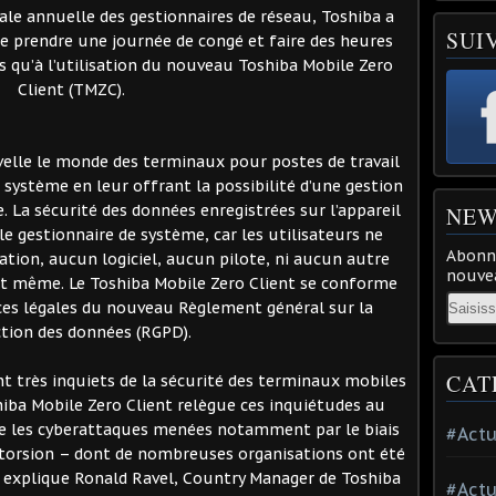
ale annuelle des gestionnaires de réseau, Toshiba a
SUI
e prendre une journée de congé et faire des heures
s qu’à l’utilisation du nouveau Toshiba Mobile Zero
Client (TMZC).
elle le monde des terminaux pour postes de travail
 système en leur offrant la possibilité d’une gestion
e. La sécurité des données enregistrées sur l’appareil
NEW
e gestionnaire de système, car les utilisateurs ne
Abonne
ion, aucun logiciel, aucun pilote, ni aucun autre
nouvea
nt même. Le Toshiba Mobile Zero Client se conforme
Email
ces légales du nouveau Règlement général sur la
tion des données (RGPD).
CAT
nt très inquiets de la sécurité des terminaux mobiles
hiba Mobile Zero Client relègue ces inquiétudes au
re les cyberattaques menées notamment par le biais
#Actu
xtorsion – dont de nombreuses organisations ont été
 » explique Ronald Ravel, Country Manager de Toshiba
#Actu