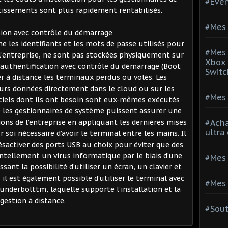
#Evé
stissements sont plus rapidement rentabilisés.
#Mes 
tion avec contrôle du démarrage
 les identifiants et les mots de passe utilisés pour
#Mes 
 l’entreprise, ne sont pas stockées physiquement sur
Xbox 
d’authentification avec contrôle du démarrage (Boot
Switc
r à distance les terminaux perdus ou volés. Les
urs données directement dans le cloud ou sur les
#Mes 
giciels dont ils ont besoin sont eux-mêmes exécutés
e les gestionnaires de système puissent assurer une
ons de l’entreprise en appliquant les dernières mises
#Acha
ultra
r soi nécessaire d’avoir le terminal entre les mains. Il
ésactiver des ports USB au choix pour éviter que des
ntellement un virus informatique par le biais d’une
#Mes 
ssant la possibilité d’utiliser un écran, un clavier et
il est également possible d’utiliser le terminal avec
#Mes 
underbolttm, laquelle supporte l’installation et la
gestion à distance.
#Sou