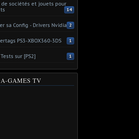
 de sociétés et jouets pour
ts
14
er sa Config - Drivers Nvidia
2
ertags PS3-XBOX360-3DS
1
Tests sur [PS2]
1
A-GAMES TV