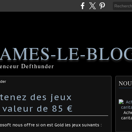
AMES-LE-BLO
luenceur Defthunder
der
NOU
tenez des jeux
 valeur de 85 €
Ache
cari
soft nous offre si on est Gold les jeux suivants :