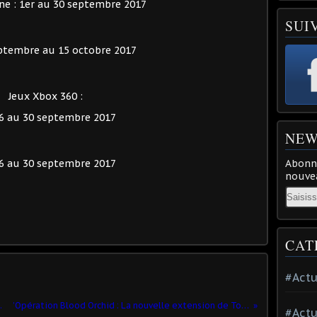
ne : 1er au 30 septembre 2017
SUI
ptembre au 15 octobre 2017
Jeux Xbox 360 :
6 au 30 septembre 2017
NEW
6 au 30 septembre 2017
Abonne
nouvea
Email
CAT
#Actu
inq récompenses !
’Opération Blood Orchid : La nouvelle extension de Tom Clancy’s Rainbow Six Siege est dispo
#Actu