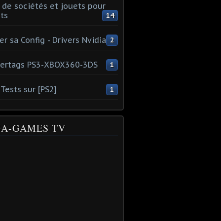
 de sociétés et jouets pour
ts
14
er sa Config - Drivers Nvidia
2
ertags PS3-XBOX360-3DS
1
Tests sur [PS2]
1
A-GAMES TV