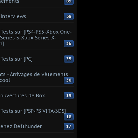
nements
85
Interviews
58
Tests sur [PS4-PS5-Xbox One-
Series S-Xbox Series X-
h]
36
Tests sur [PC]
35
ts - Arrivages de vêtements
 cool
30
ouvertures de Box
19
Tests sur [PSP-PS VITA-3DS]
18
tenez Defthunder
17