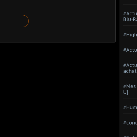
#Actu
Blu-R
#High
#Actu
#Act
achat
#Mes 
U]
#Hum
#con