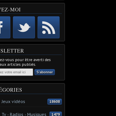
VEZ-MOI
SLETTER
z-vous pour être averti des
ux articles publiés.
ÉGORIES
 Jeux vidéos
18608
 Tv - Radios - Musiques
1479