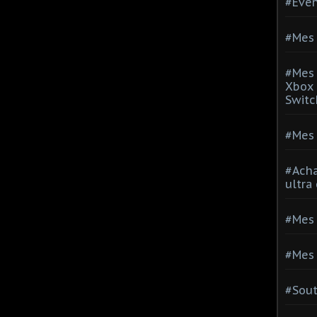
#Evé
#Mes 
#Mes 
Xbox 
Switc
#Mes 
#Acha
ultra
#Mes 
#Mes 
#Sou