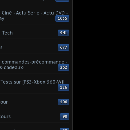
 Ciné - Actu Série - Actu DVD -
ay
1035
 Tech
941
s
677
u commandes-précommande -
s-cadeaux-
252
Tests sur [PS3-Xbox 360-Wii
126
our
106
cours
90