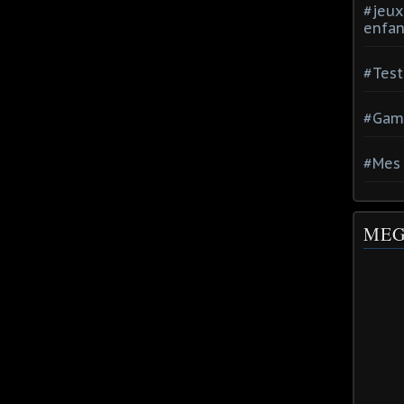
#jeux
enfan
#Test
#Gam
#Mes 
MEG