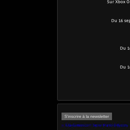
Sur Xbox O
Du 16 se
Du 1
Du 1
S'inscrire à la newsletter
À la Gamescom Super Mario Odyssey obtient c