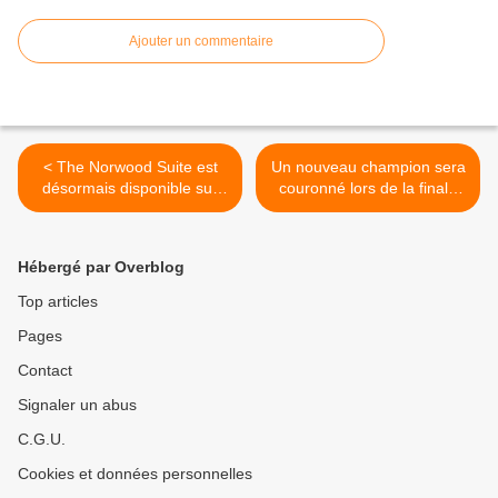
Ajouter un commentaire
< The Norwood Suite est
Un nouveau champion sera
désormais disponible sur
couronné lors de la finale
PC
du TEKKEN WORLD TOUR
à San Francisco >
Hébergé par Overblog
Top articles
Pages
Contact
Signaler un abus
C.G.U.
Cookies et données personnelles