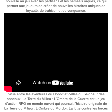
nouvelle au jeu avec les partisans et les némésis orques, ce qui
permet aux joueurs de créer de nouvelles histoires uniques de
loyauté, de trahison et de vengeance.
Situé entre les aventures du Hobbit et celles du Seigneur des
anneaux, La Terre du Milieu : L'Ombre de la Guerre est un jeu
d'action RPG en monde ouvert qui poursuit l'histoire originale de
La Terre du Milieu : L'Ombre du Mordor. La lutte contre les forces