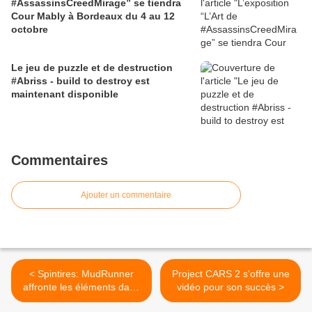
#AssassinsCreedMirage” se tiendra
Cour Mably à Bordeaux du 4 au 12
octobre
Le jeu de puzzle et de destruction
#Abriss - build to destroy est
maintenant disponible
Commentaires
Ajouter un commentaire
< Spintires: MudRunner
Project CARS 2 s'offre une
affronte les éléments dans
vidéo pour son succès >
sa vidéo de gameplay !