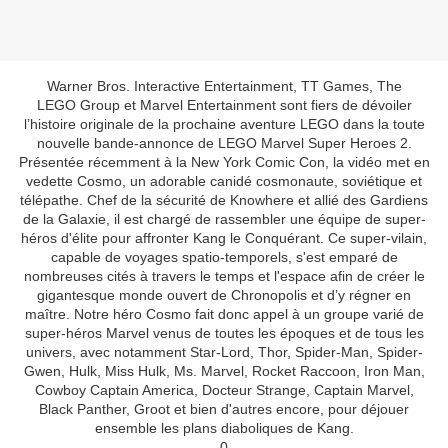
Warner Bros. Interactive Entertainment, TT Games, The
LEGO Group et Marvel Entertainment sont fiers de dévoiler
l’histoire originale de la prochaine aventure LEGO dans la toute
nouvelle bande-annonce de LEGO Marvel Super Heroes 2.
Présentée récemment à la New York Comic Con, la vidéo met en
vedette Cosmo, un adorable canidé cosmonaute, soviétique et
télépathe. Chef de la sécurité de Knowhere et allié des Gardiens
de la Galaxie, il est chargé de rassembler une équipe de super-
héros d'élite pour affronter Kang le Conquérant. Ce super-vilain,
capable de voyages spatio-temporels, s'est emparé de
nombreuses cités à travers le temps et l'espace afin de créer le
gigantesque monde ouvert de Chronopolis et d’y régner en
maître. Notre héro Cosmo fait donc appel à un groupe varié de
super-héros Marvel venus de toutes les époques et de tous les
univers, avec notamment Star-Lord, Thor, Spider-Man, Spider-
Gwen, Hulk, Miss Hulk, Ms. Marvel, Rocket Raccoon, Iron Man,
Cowboy Captain America, Docteur Strange, Captain Marvel,
Black Panther, Groot et bien d'autres encore, pour déjouer
ensemble les plans diaboliques de Kang.
0