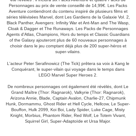
Personnages au prix de vente conseillé de 14,99€. Les Packs
Aventure contiendront du contenu inspiré de plusieurs films et
séries télévisées Marvel, dont Les Gardiens de la Galaxie Vol. 2,
Black Panther, Avengers: Infinity War et Ant-Man and The Wasp,
Cloak & Dagger et The Runaways. Les Packs de Personnages
Agents d'Atlas, Champions, Hors du temps et Classic Guardians
of the Galaxy ajouteront plus de 60 nouveaux personnages à
choisir dans le jeu comptant déjà plus de 200 super-héros et
super-vilains.
L'acteur Peter Serafinowicz (The Tick) prêtera sa voix à Kang le
Conquérant, le super-vilain qui voyage dans le temps dans
LEGO Marvel Super Heroes 2.
De nombreux personnages ont également été révélés, dont Le
Grand Maître (Thor: Ragnarok), Valkyrie (Thor: Ragnarok),
Arizona Annie, Blade, Captain Avalon, Charlie-27, Chipmunk
Hunk, Dormammu, Ghost Rider et Hell Cycle, Hellcow, Le Super-
Bouffon, Hulk 2099, Koi Boi, Lady Spider, Luke Cage, Misty
Knight, Morbius, Phantom Rider, Red Wolf, Le Totem Vivant,
Squirrel Girl, Super-Adaptoïde et Ursa Major.