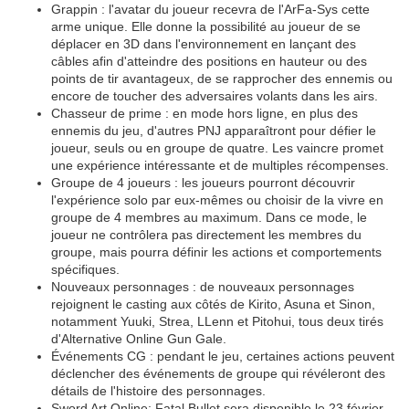
Grappin : l'avatar du joueur recevra de l'ArFa-Sys cette
arme unique. Elle donne la possibilité au joueur de se
déplacer en 3D dans l'environnement en lançant des
câbles afin d'atteindre des positions en hauteur ou des
points de tir avantageux, de se rapprocher des ennemis ou
encore de toucher des adversaires volants dans les airs.
Chasseur de prime : en mode hors ligne, en plus des
ennemis du jeu, d'autres PNJ apparaîtront pour défier le
joueur, seuls ou en groupe de quatre. Les vaincre promet
une expérience intéressante et de multiples récompenses.
Groupe de 4 joueurs : les joueurs pourront découvrir
l'expérience solo par eux-mêmes ou choisir de la vivre en
groupe de 4 membres au maximum. Dans ce mode, le
joueur ne contrôlera pas directement les membres du
groupe, mais pourra définir les actions et comportements
spécifiques.
Nouveaux personnages : de nouveaux personnages
rejoignent le casting aux côtés de Kirito, Asuna et Sinon,
notamment Yuuki, Strea, LLenn et Pitohui, tous deux tirés
d'Alternative Online Gun Gale.
Événements CG : pendant le jeu, certaines actions peuvent
déclencher des événements de groupe qui révéleront des
détails de l'histoire des personnages.
Sword Art Online: Fatal Bullet sera disponible le 23 février