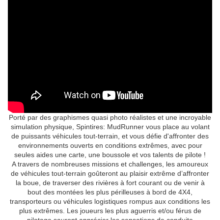
Porté par des graphismes quasi photo réalistes et une incroyable
simulation physique, Spintires: MudRunner vous place au volant
de puissants véhicules tout-terrain, et vous défie d'affronter des
environnements ouverts en conditions extrêmes, avec pour
seules aides une carte, une boussole et vos talents de pilote !
A travers de nombreuses missions et challenges, les amoureux
de véhicules tout-terrain goûteront au plaisir extrême d’affronter
la boue, de traverser des rivières à fort courant ou de venir à
bout des montées les plus périlleuses à bord de 4X4,
transporteurs ou véhicules logistiques rompus aux conditions les
plus extrêmes. Les joueurs les plus aguerris et/ou férus de