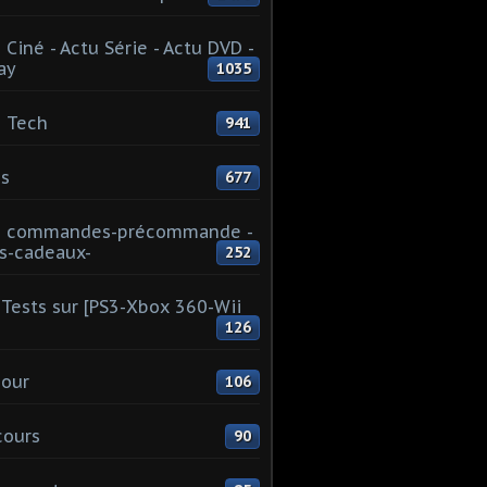
 Ciné - Actu Série - Actu DVD -
ay
1035
 Tech
941
s
677
u commandes-précommande -
s-cadeaux-
252
Tests sur [PS3-Xbox 360-Wii
126
our
106
cours
90