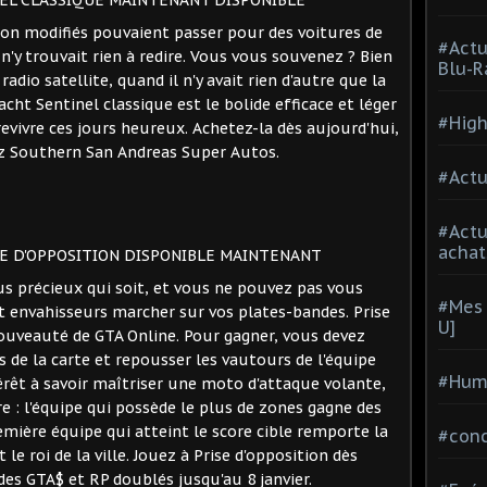
EL CLASSIQUE MAINTENANT DISPONIBLE
on modifiés pouvaient passer pour des voitures de
#Actu
'y trouvait rien à redire. Vous vous souvenez ? Bien
Blu-R
radio satellite, quand il n'y avait rien d'autre que la
cht Sentinel classique est le bolide efficace et léger
#High
revivre ces jours heureux. Achetez-la dès aujourd'hui,
z Southern San Andreas Super Autos.
#Actu
#Act
achat
SE D'OPPOSITION DISPONIBLE MAINTENANT
lus précieux qui soit, et vous ne pouvez pas vous
#Mes 
nt envahisseurs marcher sur vos plates-bandes. Prise
U]
nouveauté de GTA Online. Pour gagner, vous devez
 de la carte et repousser les vautours de l'équipe
#Hum
érêt à savoir maîtriser une moto d'attaque volante,
re : l'équipe qui possède le plus de zones gagne des
emière équipe qui atteint le score cible remporte la
#con
le roi de la ville. Jouez à Prise d'opposition dès
es GTA$ et RP doublés jusqu'au 8 janvier.