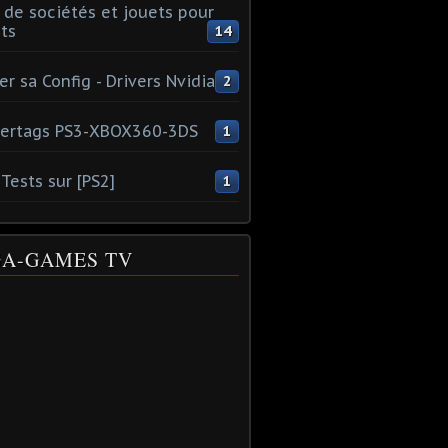
 de sociétés et jouets pour
ts
14
er sa Config - Drivers Nvidia
2
ertags PS3-XBOX360-3DS
1
Tests sur [PS2]
1
A-GAMES TV