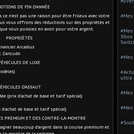
#Evé
OTIONS DE FIN D'ANNÉE
#Mes 
 ce n'est pas une raison pour être frileux avec votre
ous vous offrons des réductions sur des propriétés et
que vous puissiez en avoir pour votre argent.
#Mes 
Xbox 
PROPRIÉTÉS
Switc
inancier Arcadius
rt Zancudo
#Mes 
VÉHICULES DE LUXE
modèles)
#Acha
ultra
ÉHICULES D'ASSAUT
#Mes 
e (prix d'achat de base et tarif spécial)
#Mes 
 d'achat de base et tarif spécial)
ES PREMIUM ET DES CONTRE-LA-MONTRE
#Sou
gagner beaucoup d'argent dans la course premium et
e-la-montre de la semaine.