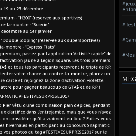
#jeux
u 19 au 25 décembre
enfan
mium - "H200" (réservée aux sportives)
#Test
re-la-montre - "Scierie"
 décembre au 1er janvier
#Gam
"Double looping" (réservée aux supersportives)
la-montre - "Cypress Flats"
remium, passez par l'application "Activité rapide" de
#Mes 
d'activation jaune à Legion Square. Les trois premiers
$ et tous les participants recevront le triple de RP,
r tenter votre chance au contre-la-montre, placez un
MEG
e carte et rejoignez la zone d'activation violette.
attre pour gagner beaucoup de GTA$ et de RP !
APMATIC #FESTIVESURPRISE2017
ro Pier vêtu d'une combinaison pain d'épices, pendant
ux d'artifice dans l'entrejambe, mais que vous n'avez
n considérer qu'il a vraiment eu lieu ? Faites-vous
ries hivernales en participant au concours Snapmatic
 vos photos du tag #FESTIVESURPRISE2017 sur le