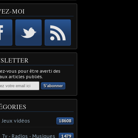
VEZ-MOI
SLETTER
z-vous pour être averti des
ux articles publiés.
ÉGORIES
 Jeux vidéos
18608
 Tv - Radios - Musiques
1479