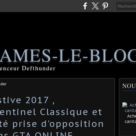
AMES-LE-BLO
luenceur Defthunder
nder
NOU
stive 2017 ,
entinel Classique et
Ache
té prise d'opposition
cari
ans GTA ONLINE