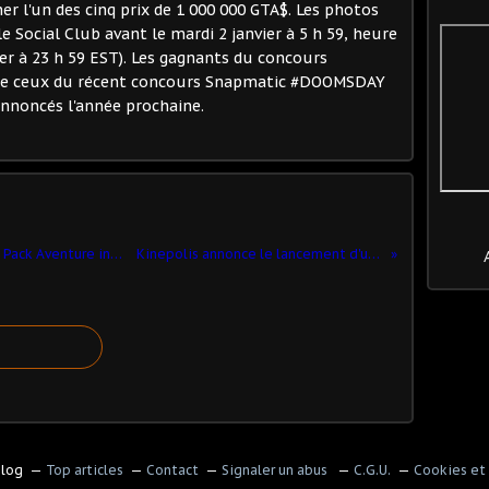
er l'un des cinq prix de 1 000 000 GTA$. Les photos
e Social Club avant le mardi 2 janvier à 5 h 59, heure
ier à 23 h 59 EST). Les gagnants du concours
ue ceux du récent concours Snapmatic #DOOMSDAY
nnoncés l'année prochaine.
Lego Marvel Super Heroes 2 ajoute un Pack Aventure inspiré des Gardiens de la Galaxie : Vol. 2 de Marvel Studios
Kinepolis annonce le lancement d'un programme de rachat d'actions propres
blog
Top articles
Contact
Signaler un abus
C.G.U.
Cookies et