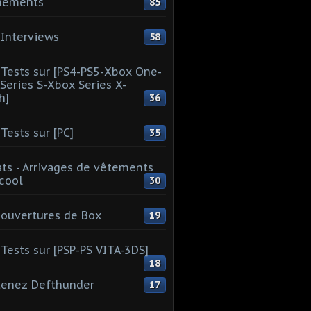
nements
85
Interviews
58
Tests sur [PS4-PS5-Xbox One-
Series S-Xbox Series X-
h]
36
Tests sur [PC]
35
ts - Arrivages de vêtements
 cool
30
ouvertures de Box
19
Tests sur [PSP-PS VITA-3DS]
18
tenez Defthunder
17