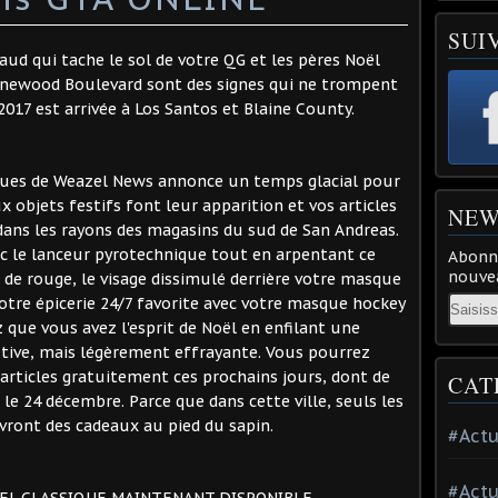
SUI
ud qui tache le sol de votre QG et les pères Noël
Vinewood Boulevard sont des signes qui ne trompent
 2017 est arrivée à Los Santos et Blaine County.
gues de Weazel News annonce un temps glacial pour
 objets festifs font leur apparition et vos articles
NEW
dans les rayons des magasins du sud de San Andreas.
ec le lanceur pyrotechnique tout en arpentant ce
Abonne
nouvea
 de rouge, le visage dissimulé derrière votre masque
Email
votre épicerie 24/7 favorite avec votre masque hockey
 que vous avez l'esprit de Noël en enfilant une
tive, mais légèrement effrayante. Vous pourrez
rticles gratuitement ces prochains jours, dont de
CAT
 24 décembre. Parce que dans cette ville, seuls les
ront des cadeaux au pied du sapin.
#Actu
#Actu