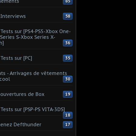
nements
85
Interviews
58
Tests sur [PS4-PS5-Xbox One-
Series S-Xbox Series X-
h]
36
Tests sur [PC]
35
ts - Arrivages de vêtements
 cool
30
ouvertures de Box
19
Tests sur [PSP-PS VITA-3DS]
18
tenez Defthunder
17