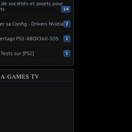
 de sociétés et jouets pour
ts
14
er sa Config - Drivers Nvidia
2
ertags PS3-XBOX360-3DS
1
Tests sur [PS2]
1
A-GAMES TV