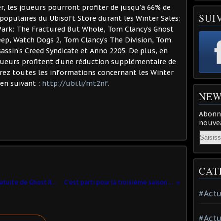
r, les joueurs pourront profiter de jusqu'à 66% de
SUI
 populaires du Ubisoft Store durant les Winter Sales:
 Park: The Fractured But Whole, Tom Clancy’s Ghost
eep, Watch Dogs 2, Tom Clancy’s The Division, Tom
sassin’s Creed Syndicate et Anno 2205. De plus, en
oueurs profitent d’une réduction supplémentaire de
rez toutes les informations concernant les Winter
ien suivant :
http://ubi.li/mt2nf
.
NEW
Abonne
nouvea
Email
CAT
Extented Ops : la 3ème mise à jour gratuite de Ghost Recon Wildlands est disponible
C’est parti pour la troisième saison de l'eSports sur WRC
#Actu
#Actu