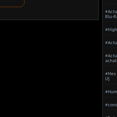
#Actu
Blu-R
#High
#Actu
#Act
achat
#Mes 
U]
#Hum
#con