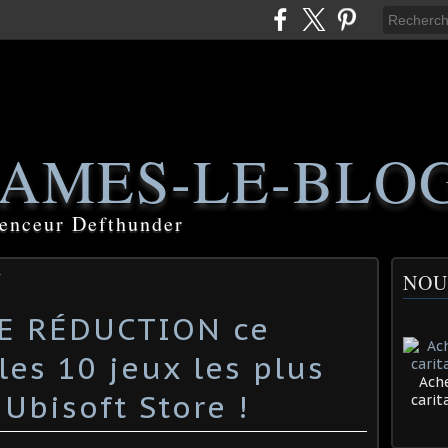
AMES-LE-BLO
luenceur Defthunder
NOU
DE RÉDUCTION ce
les 10 jeux les plus
Ache
Ubisoft Store !
cari