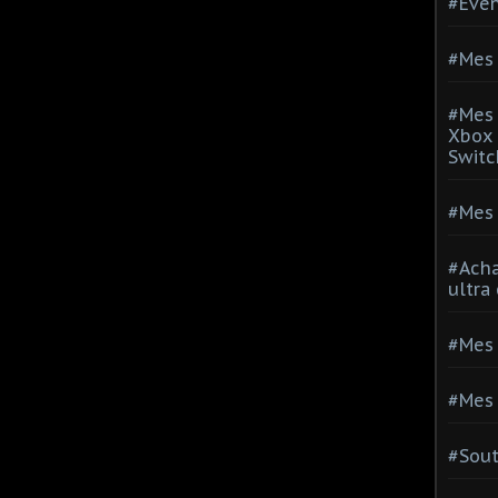
#Evé
#Mes 
#Mes 
Xbox 
Switc
#Mes 
#Acha
ultra
#Mes 
#Mes 
#Sou