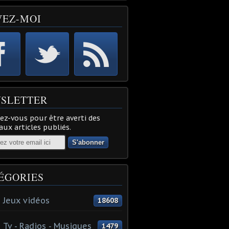
VEZ-MOI
SLETTER
z-vous pour être averti des
ux articles publiés.
ÉGORIES
 Jeux vidéos
18608
 Tv - Radios - Musiques
1479