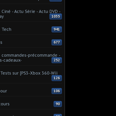
 Ciné - Actu Série - Actu DVD -
ay
1035
 Tech
941
s
677
u commandes-précommande -
s-cadeaux-
252
Tests sur [PS3-Xbox 360-Wii
126
our
106
cours
90