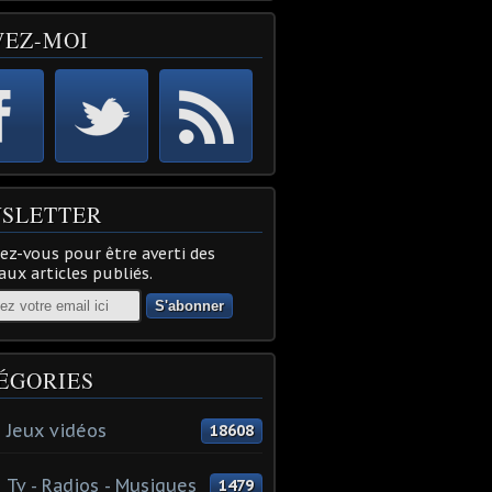
VEZ-MOI
SLETTER
z-vous pour être averti des
ux articles publiés.
ÉGORIES
 Jeux vidéos
18608
 Tv - Radios - Musiques
1479