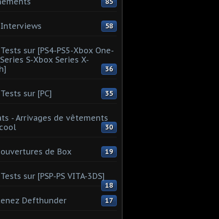
nements
85
Interviews
58
Tests sur [PS4-PS5-Xbox One-
Series S-Xbox Series X-
h]
36
Tests sur [PC]
35
ts - Arrivages de vêtements
 cool
30
ouvertures de Box
19
Tests sur [PSP-PS VITA-3DS]
18
tenez Defthunder
17