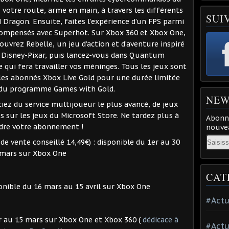
 votre route, arme en main, à travers les différents
SUI
d Dragon. Ensuite, faites l’expérience d’un FPS parmi
écompensés avec Superhot. Sur Xbox 360 et Xbox One,
ouvrez Rebelle, un jeu d’action et d’aventure inspiré
n Disney-Pixar, puis lancez-vous dans Quantum
ui fera travailler vos méninges. Tous les jeux sont
 les abonnés Xbox Live Gold pour une durée limitée
e du programme Games with Gold.
NEW
ciez du service multijoueur le plus avancé, de jeux
s sur les jeux du Microsoft Store. Ne tardez plus à
Abonne
dre votre abonnement !
nouvea
Email
de vente conseillé 14,49€) : disponible du 1er au 30
mars sur Xbox One
CAT
ponible du 16 mars au 15 avril sur Xbox One
#Actu
er au 15 mars sur Xbox One et Xbox 360 (
dédicace à
#Actu