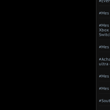
#Evé
#Mes 
#Mes 
Xbox 
Switc
#Mes 
#Acha
ultra
#Mes 
#Mes 
#Sou