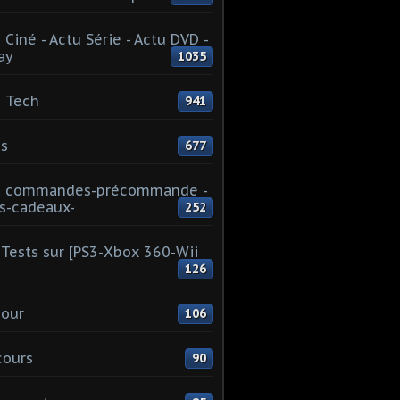
 Ciné - Actu Série - Actu DVD -
ay
1035
 Tech
941
s
677
u commandes-précommande -
s-cadeaux-
252
Tests sur [PS3-Xbox 360-Wii
126
our
106
cours
90