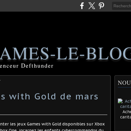
AMES-LE-BLO
luenceur Defthunder
r
NOU
s with Gold de mars
Ache
cari
enter les jeux Games with Gold disponibles sur Xbox
 Xbox One, incarnez les enfants cybercommandos du