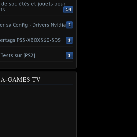
 de sociétés et jouets pour
ts
14
er sa Config - Drivers Nvidia
2
ertags PS3-XBOX360-3DS
1
Tests sur [PS2]
1
A-GAMES TV