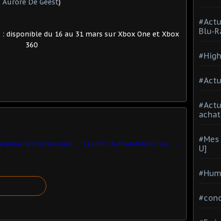
Aurore De Geest
)
#Actu
Blu-R
 disponible du 16 au 31 mars sur Xbox One et Xbox
360
#High
#Actu
#Act
achat
#Mes 
Plus de 3000 musiques de ZUNTATA, l'équipe de création musicale derrière les jeux TAITO, sont disponibles sur Spotify
Les Sims 4 arrivent dans Final Fantasy XV Edition Windows
U]
#Hum
#con