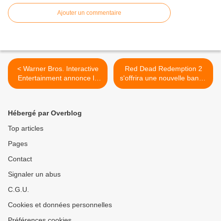
Ajouter un commentaire
< Warner Bros. Interactive
Red Dead Redemption 2
Entertainment annonce la
s'offrira une nouvelle bande
deuxième saison du
annonce ce mercredi 2 mai
programme d'eSport
>
mondial 2018 Injustice 2
Hébergé par Overblog
Pro Series Presented by
Samsung and SIMPLE
Top articles
Mobile
Pages
Contact
Signaler un abus
C.G.U.
Cookies et données personnelles
Préférences cookies