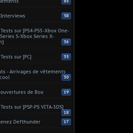
nements
85
Interviews
58
Tests sur [PS4-PS5-Xbox One-
Series S-Xbox Series X-
h]
36
Tests sur [PC]
35
ts - Arrivages de vêtements
 cool
30
ouvertures de Box
19
Tests sur [PSP-PS VITA-3DS]
18
tenez Defthunder
17