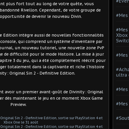
#Evé
nt plus fort tout au long de votre quête, vous
abandonné Rivellon. Cependant, de votre groupe de
#Mes 
'opportunité de devenir le nouveau Divin.
#Mes 
Xbox 
tive Edition intègre aussi de nouvelles fonctionnalités
Switc
console, qui comprend un système d'inventaire par
ournal, un nouveau tutoriel, une nouvelle zone PvP
e de difficulté pour le mode Histoire. La mise à jour
#Mes 
apitre 3 du jeu, qui a été complètement réécrit pour
er totalement dans la captivante et riche l’histoire
#Acha
ty : Original Sin 2 - Definitive Edition.
ultra
#Mes 
 avoir un premier avant-goût de Divinity : Original
sayer dès maintenant le jeu en ce moment Xbox Game
#Mes 
Preview.
#Sou