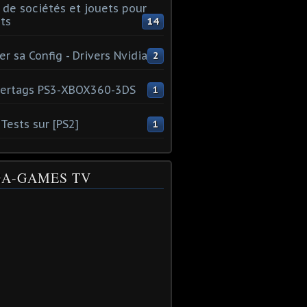
 de sociétés et jouets pour
ts
14
er sa Config - Drivers Nvidia
2
ertags PS3-XBOX360-3DS
1
Tests sur [PS2]
1
A-GAMES TV