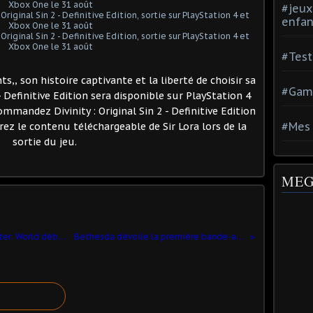
#jeux
enfan
#Test
,, son histoire captivante et la liberté de choisir sa
#Gam
 - Definitive Edition sera disponible sur PlayStation 4
mmandez Divinity : Original Sin 2 - Definitive Edition
#Mes 
ez le contenu téléchargeable de Sir Lora lors de la
sortie du jeu.
MEG
Le terrifiant Rathalos de Monster Hunter: World débarque dans Final Fantasy XIV Online cet été
Bethesda dévoile la première bande-annonce de Wolfenstein: Cyberpilot