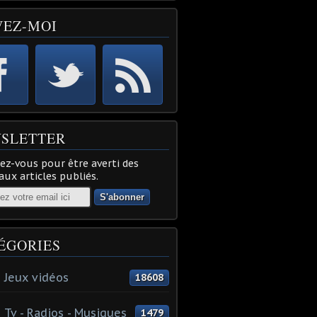
VEZ-MOI
SLETTER
z-vous pour être averti des
ux articles publiés.
ÉGORIES
 Jeux vidéos
18608
 Tv - Radios - Musiques
1479