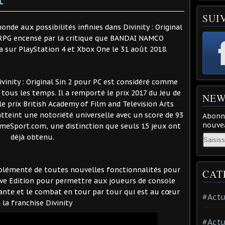
SUI
de aux possibilités infinies dans Divinity : Original
le RPG encensé par la critique que BANDAI NAMCO
 sur PlayStation 4 et Xbox One le 31 août 2018.
vinity : Original Sin 2 pour PC est considéré comme
 tous les temps. Il a remporté le prix 2017 du Jeu de
NEW
le prix British Academy of Film and Television Arts
a atteint une notoriété universelle avec un score de 93
Abonne
nouvea
ameSport.com, une distinction que seuls 15 jeux ont
Email
déjà obtenu.
mplémenté de toutes nouvelles fonctionnalités pour
CAT
nitive Edition pour permettre aux joueurs de console
ivante et le combat en tour par tour qui est au cœur
#Actu
 la franchise Divinity
#Actu