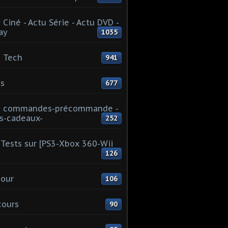
 Ciné - Actu Série - Actu DVD -
ay
1035
 Tech
941
s
677
u commandes-précommande -
s-cadeaux-
252
Tests sur [PS3-Xbox 360-Wii
126
our
106
cours
90