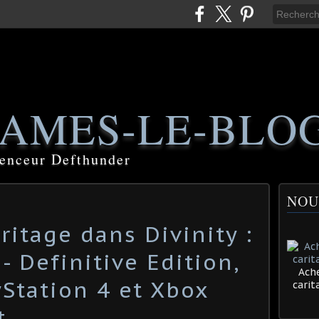
AMES-LE-BLO
luenceur Defthunder
NOU
ritage dans Divinity :
 - Definitive Edition,
Ache
yStation 4 et Xbox
cari
t