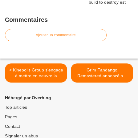
Commentaires
Ajouter un commentaire
< Kinepolis Group s'engage
Grim Fandango
à mettre en oeuvre la
Remastered annoncé sur
projection laser dans tous
Nintendo Switch >
ses sites pour 2021
Hébergé par Overblog
Top articles
Pages
Contact
Signaler un abus