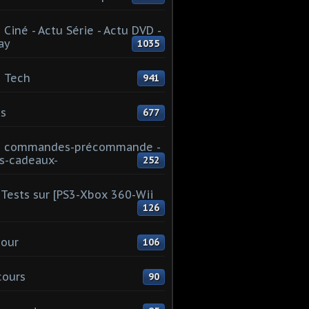
 Ciné - Actu Série - Actu DVD -
ay
1035
 Tech
941
s
677
u commandes-précommande -
s-cadeaux-
252
Tests sur [PS3-Xbox 360-Wii
126
our
106
cours
90