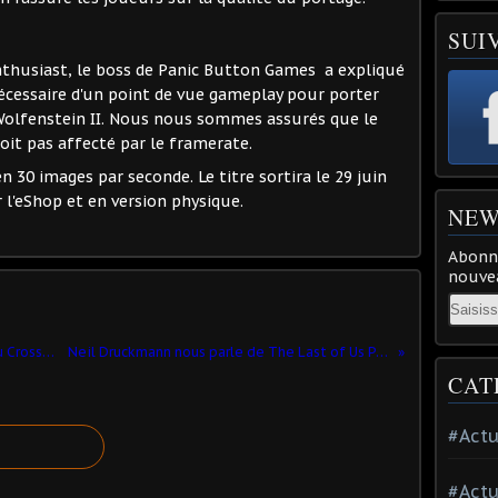
SUI
nthusiast, le boss de Panic Button Games a expliqué
cessaire d'un point de vue gameplay pour porter
Wolfenstein II. Nous nous sommes assurés que le
oit pas affecté par le framerate.
n 30 images par seconde. Le titre sortira le 29 juin
 l'eShop et en version physique.
NEW
Abonne
nouvea
Email
Sony répond à la polémique autour du Cross Play
Neil Druckmann nous parle de The Last of Us Part II
CAT
#Actu
#Actu