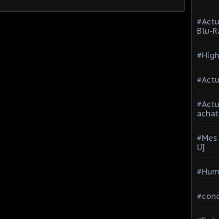
#Actu
Blu-R
#High
#Actu
#Act
achat
#Mes 
U]
#Hum
#con