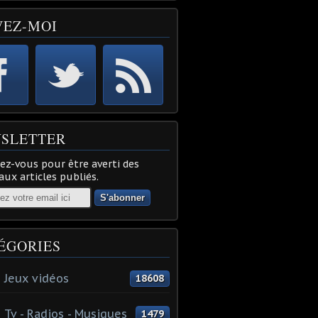
VEZ-MOI
SLETTER
z-vous pour être averti des
ux articles publiés.
ÉGORIES
 Jeux vidéos
18608
 Tv - Radios - Musiques
1479