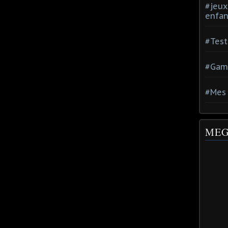
#jeux
enfan
#Test
#Gam
#Mes 
MEG