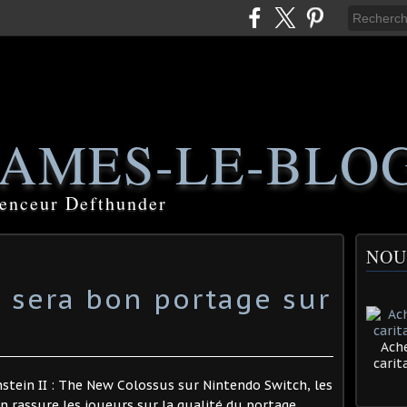
AMES-LE-BLO
luenceur Defthunder
NOU
I sera bon portage sur
Ache
cari
nstein II : The New Colossus sur Nintendo Switch, les
 rassure les joueurs sur la qualité du portage.