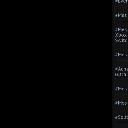
#Evé
#Mes 
#Mes 
Xbox 
Switc
#Mes 
#Acha
ultra
#Mes 
#Mes 
#Sou