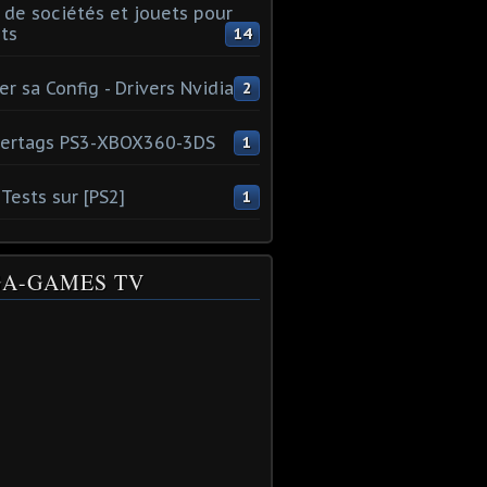
 de sociétés et jouets pour
ts
14
er sa Config - Drivers Nvidia
2
ertags PS3-XBOX360-3DS
1
Tests sur [PS2]
1
A-GAMES TV