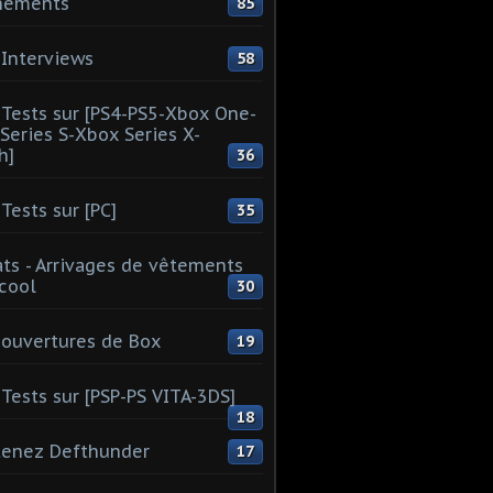
nements
85
Interviews
58
Tests sur [PS4-PS5-Xbox One-
Series S-Xbox Series X-
h]
36
Tests sur [PC]
35
ts - Arrivages de vêtements
 cool
30
ouvertures de Box
19
Tests sur [PSP-PS VITA-3DS]
18
tenez Defthunder
17