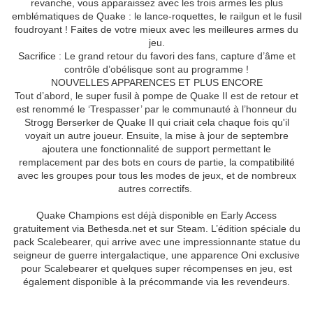
revanche, vous apparaissez avec les trois armes les plus
emblématiques de Quake : le lance-roquettes, le railgun et le fusil
foudroyant ! Faites de votre mieux avec les meilleures armes du
jeu.
Sacrifice : Le grand retour du favori des fans, capture d’âme et
contrôle d’obélisque sont au programme !
NOUVELLES APPARENCES ET PLUS ENCORE
Tout d’abord, le super fusil à pompe de Quake II est de retour et
est renommé le ‘Trespasser’ par le communauté à l’honneur du
Strogg Berserker de Quake II qui criait cela chaque fois qu'il
voyait un autre joueur. Ensuite, la mise à jour de septembre
ajoutera une fonctionnalité de support permettant le
remplacement par des bots en cours de partie, la compatibilité
avec les groupes pour tous les modes de jeux, et de nombreux
autres correctifs.
Quake Champions est déjà disponible en Early Access
gratuitement via Bethesda.net et sur Steam. L’édition spéciale du
pack Scalebearer, qui arrive avec une impressionnante statue du
seigneur de guerre intergalactique, une apparence Oni exclusive
pour Scalebearer et quelques super récompenses en jeu, est
également disponible à la précommande via les revendeurs.