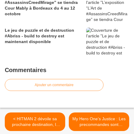
#AssassinsCreedMirage” se tiendra
Cour Mably à Bordeaux du 4 au 12
octobre
Le jeu de puzzle et de destruction
#Abriss - build to destroy est
maintenant disponible
Commentaires
Ajouter un commentaire
< HITMAN 2 dévoile sa
My Hero One’s Justice : Les
prochaine destination, la
precommandes sont
Colombie, dans une
ouvertes ! >