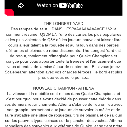
THE LONGEST YARD
Des rampes de saut... DANS L’ESPAAAAAAAAAACE ! Voilà
comment résumer Q3DM17, l’une des cartes les plus populaires
et les plus violentes de Q3A où les joueurs pouvaient laisser libre
cours à leur talent à la roquette et au railgun dans des parties
délirantes et pleines de rebondissements. The Longest Yard est
de retour, totalement réimaginée pour Quake Champions et
conçue pour vous apporter toute la frénésie et l’amusement que
vous attendez de la mise à jour de septembre. Et si vous jouez
Scalebearer, attention avec vos charges féroces : le bord est plus
près que vous ne le pensez.
NOUVEAU CHAMPION - ATHENA
La vitesse et la mobilité sont reines dans Quake Champions, et
c’est pourquoi nous avons décidé de pousser cette théorie dans
ses derniers retranchements. Athena s’élance de lieu en lieu avec
son grappin, permettant aux joueurs de survoler la mêlée et de
faire s’abattre une pluie de roquettes, tirs de plasma et de railgun
sur les pauvres types coincés sur le plancher des vaches. Athena
rappellera des souvenirs aux vétérans de Quake, et se tient prête