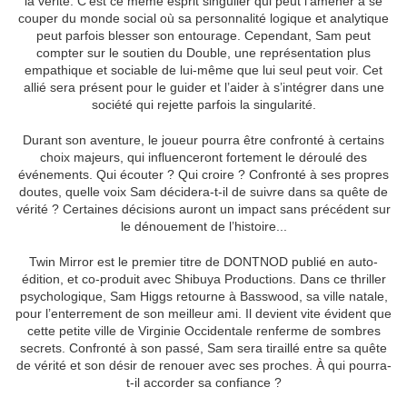
la vérité. C'est ce même esprit singulier qui peut l'amener à se
couper du monde social où sa personnalité logique et analytique
peut parfois blesser son entourage. Cependant, Sam peut
compter sur le soutien du Double, une représentation plus
empathique et sociable de lui-même que lui seul peut voir. Cet
allié sera présent pour le guider et l’aider à s’intégrer dans une
société qui rejette parfois la singularité.
Durant son aventure, le joueur pourra être confronté à certains
choix majeurs, qui influenceront fortement le déroulé des
événements. Qui écouter ? Qui croire ? Confronté à ses propres
doutes, quelle voix Sam décidera-t-il de suivre dans sa quête de
vérité ? Certaines décisions auront un impact sans précédent sur
le dénouement de l’histoire...
Twin Mirror est le premier titre de DONTNOD publié en auto-
édition, et co-produit avec Shibuya Productions. Dans ce thriller
psychologique, Sam Higgs retourne à Basswood, sa ville natale,
pour l’enterrement de son meilleur ami. Il devient vite évident que
cette petite ville de Virginie Occidentale renferme de sombres
secrets. Confronté à son passé, Sam sera tiraillé entre sa quête
de vérité et son désir de renouer avec ses proches. À qui pourra-
t-il accorder sa confiance ?