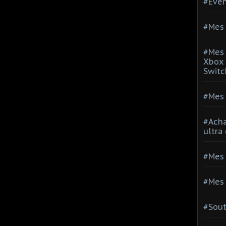
#Evé
#Mes 
#Mes 
Xbox 
Switc
#Mes 
#Acha
ultra
#Mes 
#Mes 
#Sou