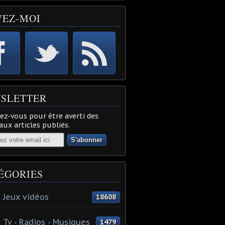
VEZ-MOI
SLETTER
z-vous pour être averti des
ux articles publiés.
ÉGORIES
 Jeux vidéos
18608
 Tv - Radios - Musiques
1479