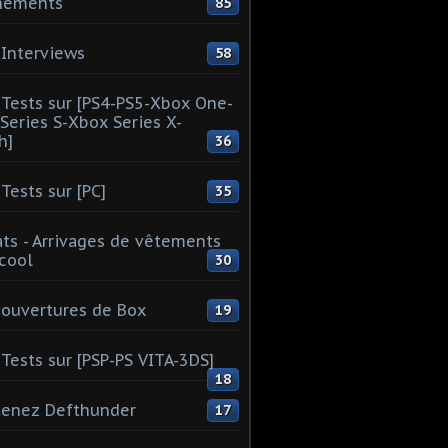
nements
85
Interviews
58
Tests sur [PS4-PS5-Xbox One-
Series S-Xbox Series X-
h]
36
Tests sur [PC]
35
ts - Arrivages de vêtements
 cool
30
ouvertures de Box
19
Tests sur [PSP-PS VITA-3DS]
18
tenez Defthunder
17