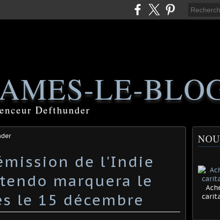
AMES-LE-BLO
luenceur Defthunder
nder
NOU
émission de l'Indie
tendo marquera le
Ache
es le 15 décembre
cari