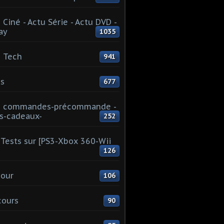
 Ciné - Actu Série - Actu DVD -
ay
1035
 Tech
941
s
677
u commandes-précommande -
s-cadeaux-
252
Tests sur [PS3-Xbox 360-Wii
126
our
106
cours
90