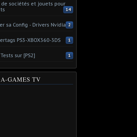
 de sociétés et jouets pour
ts
14
er sa Config - Drivers Nvidia
2
ertags PS3-XBOX360-3DS
1
Tests sur [PS2]
1
A-GAMES TV