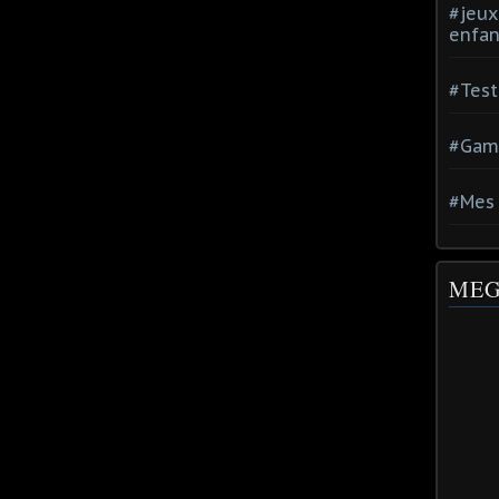
#jeux
enfan
#Test
#Gam
#Mes 
MEG