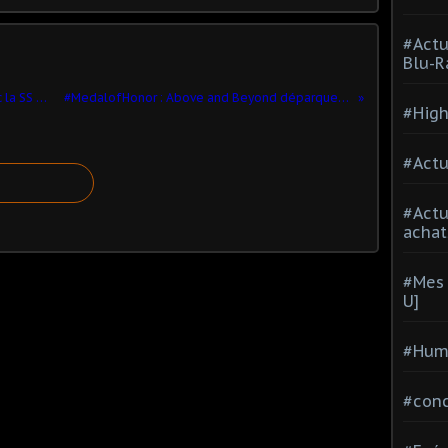
#Actu
Blu-R
#KONAMI annonce un partenariat avec la SS #Lazio
#MedalofHonor : Above and Beyond déparque sur PC
#High
#Actu
#Act
achat
#Mes 
U]
#Hum
#con