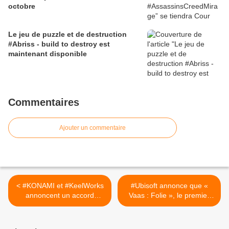
octobre
Le jeu de puzzle et de destruction
#Abriss - build to destroy est
maintenant disponible
Commentaires
Ajouter un commentaire
< #KONAMI et #KeelWorks
#Ubisoft annonce que «
annoncent un accord
Vaas : Folie », le premier
d’édition mondial pour
DLC de #FarCry6 sera
#CYGNIAllGunsBlazing
disponible le 16 novembre
>