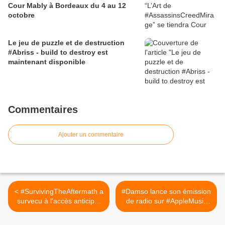
Cour Mably à Bordeaux du 4 au 12
octobre
Le jeu de puzzle et de destruction
#Abriss - build to destroy est
maintenant disponible
Commentaires
Ajouter un commentaire
< #SurvivingTheAftermath a
#Damso lance son émission
survecu à l'accès anticipé,
de radio sur #AppleMusic
la version 1.0 est
Le tout premier show audio
maintenant disponible sur
animé par un artiste