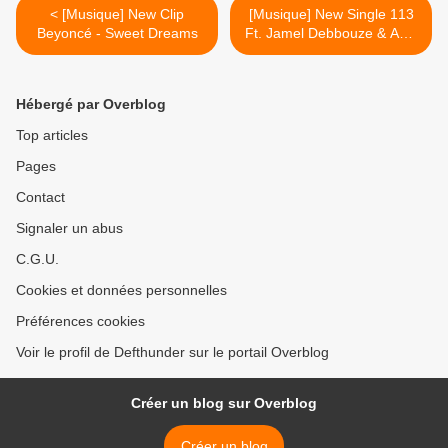
< [Musique] New Clip
[Musique] New Single 113
Beyoncé - Sweet Dreams
Ft. Jamel Debbouze & Awa
Imani - Celebration >
Hébergé par Overblog
Top articles
Pages
Contact
Signaler un abus
C.G.U.
Cookies et données personnelles
Préférences cookies
Voir le profil de Defthunder sur le portail Overblog
Créer un blog sur Overblog
Créer un blog