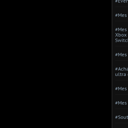
#Evé
#Mes 
#Mes 
Xbox 
Switc
#Mes 
#Acha
ultra
#Mes 
#Mes 
#Sou