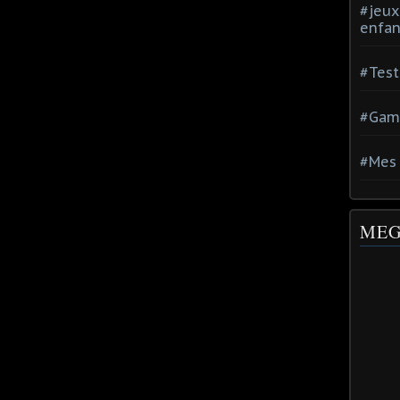
#jeux
enfan
#Test
#Gam
#Mes 
MEG