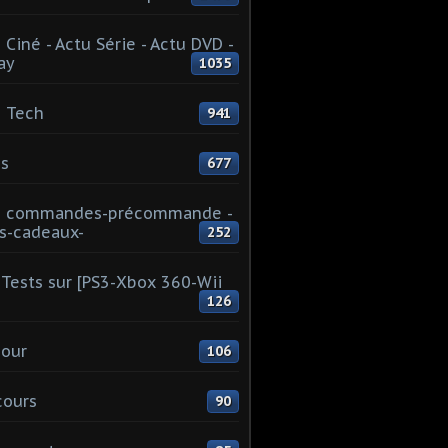
 Ciné - Actu Série - Actu DVD -
ay
1035
 Tech
941
s
677
u commandes-précommande -
s-cadeaux-
252
Tests sur [PS3-Xbox 360-Wii
126
our
106
cours
90