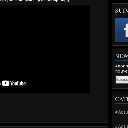
SUI
NEW
Abonne
nouvea
Email
CAT
#Actu
#Actu