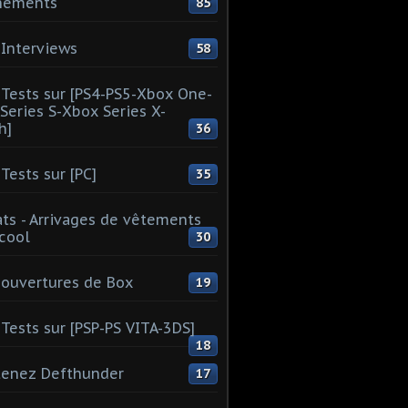
nements
85
Interviews
58
Tests sur [PS4-PS5-Xbox One-
Series S-Xbox Series X-
h]
36
Tests sur [PC]
35
ts - Arrivages de vêtements
 cool
30
ouvertures de Box
19
Tests sur [PSP-PS VITA-3DS]
18
tenez Defthunder
17