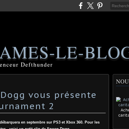
AMES-LE-BLO
luenceur Defthunder
NOU
 Dogg vous présente
Ache
cari
débarquera en septembre sur PS3 et Xbox 360. Pour les
es , voici un petit clip de
Snoop Dogg.