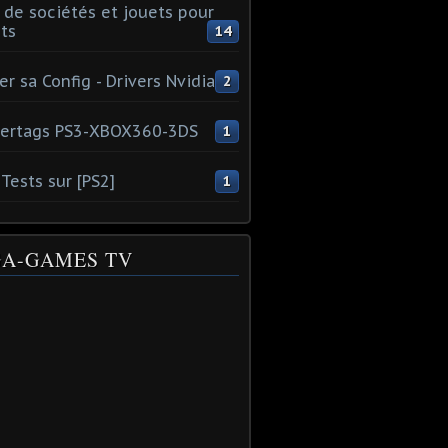
 de sociétés et jouets pour
ts
14
er sa Config - Drivers Nvidia
2
ertags PS3-XBOX360-3DS
1
Tests sur [PS2]
1
A-GAMES TV