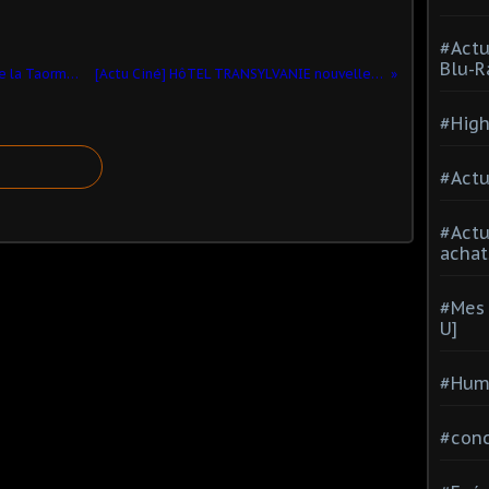
#Actu
Blu-R
[Actu Ciné] Lancia sponsor principal de la Taormina Film Fest 2012
[Actu Ciné] HôTEL TRANSYLVANIE nouvelle bande-annonce
#High
#Actu
#Act
achat
#Mes 
U]
#Hum
#con