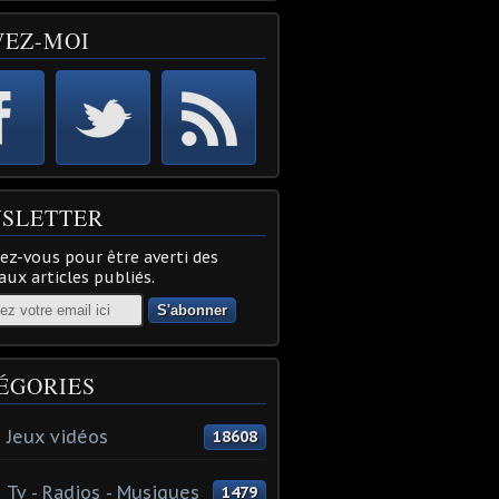
VEZ-MOI
SLETTER
z-vous pour être averti des
ux articles publiés.
ÉGORIES
 Jeux vidéos
18608
 Tv - Radios - Musiques
1479