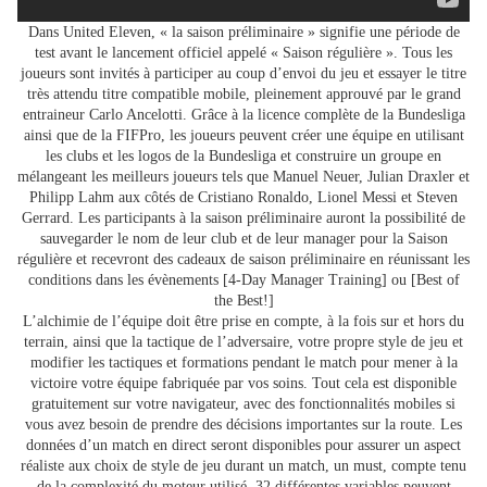
Dans United Eleven, « la saison préliminaire » signifie une période de
test avant le lancement officiel appelé « Saison régulière ». Tous les
joueurs sont invités à participer au coup d’envoi du jeu et essayer le titre
très attendu titre compatible mobile, pleinement approuvé par le grand
entraineur Carlo Ancelotti. Grâce à la licence complète de la Bundesliga
ainsi que de la FIFPro, les joueurs peuvent créer une équipe en utilisant
les clubs et les logos de la Bundesliga et construire un groupe en
mélangeant les meilleurs joueurs tels que Manuel Neuer, Julian Draxler et
Philipp Lahm aux côtés de Cristiano Ronaldo, Lionel Messi et Steven
Gerrard. Les participants à la saison préliminaire auront la possibilité de
sauvegarder le nom de leur club et de leur manager pour la Saison
régulière et recevront des cadeaux de saison préliminaire en réunissant les
conditions dans les évènements [4-Day Manager Training] ou [Best of
the Best!]
L’alchimie de l’équipe doit être prise en compte, à la fois sur et hors du
terrain, ainsi que la tactique de l’adversaire, votre propre style de jeu et
modifier les tactiques et formations pendant le match pour mener à la
victoire votre équipe fabriquée par vos soins. Tout cela est disponible
gratuitement sur votre navigateur, avec des fonctionnalités mobiles si
vous avez besoin de prendre des décisions importantes sur la route. Les
données d’un match en direct seront disponibles pour assurer un aspect
réaliste aux choix de style de jeu durant un match, un must, compte tenu
de la complexité du moteur utilisé. 32 différentes variables peuvent