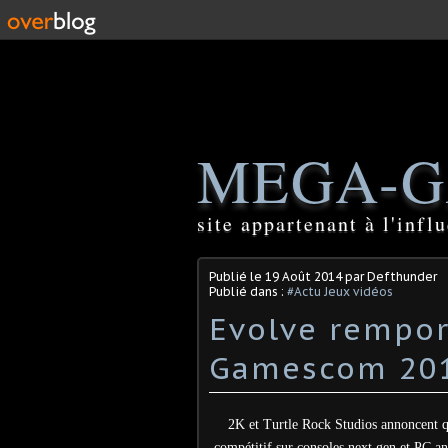
MEGA-G
site appartenant à l'inf
Publié le
19 Août 2014
par Defthunder
Publié dans :
#Actu Jeux vidéos
Evolve remport
2K et Turtle Rock Studios annoncent qu
compétitif sur consoles next gen et PC an