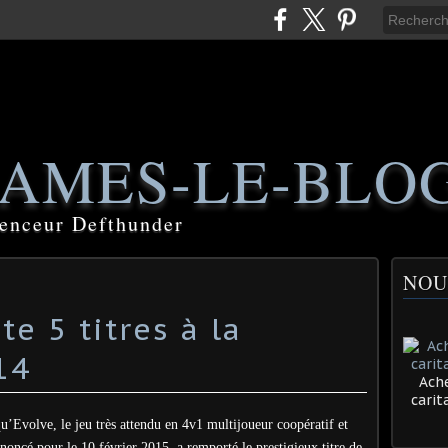
AMES-LE-BLO
luenceur Defthunder
NOU
e 5 titres à la
Ache
cari
’Evolve, le jeu très attendu en 4v1 multijoueur coopératif et
noncé pour le 10 février 2015, a remporté le prestigieux titre de