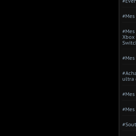
#Evé
#Mes 
#Mes 
Xbox 
Switc
#Mes 
#Acha
ultra
#Mes 
#Mes 
#Sou