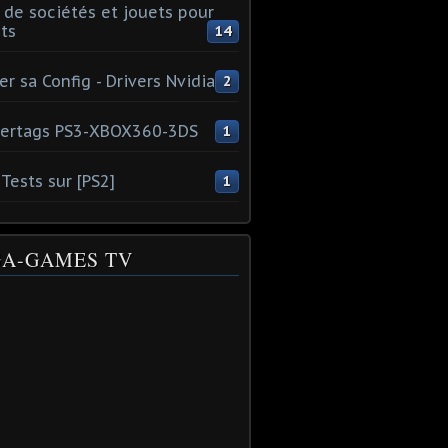
 de sociétés et jouets pour
ts
14
er sa Config - Drivers Nvidia
2
ertags PS3-XBOX360-3DS
1
Tests sur [PS2]
1
A-GAMES TV