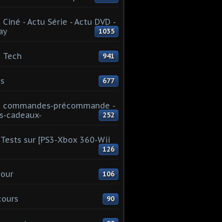
 Ciné - Actu Série - Actu DVD -
ay
1035
 Tech
941
s
677
u commandes-précommande -
s-cadeaux-
252
Tests sur [PS3-Xbox 360-Wii
126
our
106
cours
90