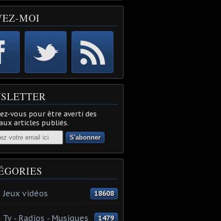
VEZ-MOI
SLETTER
z-vous pour être averti des
ux articles publiés.
ÉGORIES
 Jeux vidéos
18608
 Tv - Radios - Musiques
1479