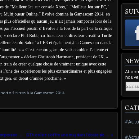
res de “Meilleur Jeu sur console Xbox,” “Meilleur Jeu sur PC,”
SUI
 Jeu Multijoueur Online.” Evolve domine la Gamescom 2014, en
s plus officielles qu’aucun jeu n’ait jamais remportés lors de la
r l’accueil positif d’Evolve à la fois de la part de la critique
 » déclare Phil Robb, co-fondateur et directeur créatif à Turtle
eilleur Jeu du Salon’ à l’E3 et également à la Gamescom dans la
’humilité. » « C’est encourageant de voir combien l’attente et
 d’augmenter » déclare Christoph Hartmann, président de 2K. «
NEW
n train de créer quelque chose de vraiment unique avec cette
a l’une des expériences les plus extraordinaires et plus engagées
Abonne
nouvea
ext gen, en début d’année prochaine. »
Email
CAT
#Actu
Rise of the Tomb Raider : une exclu temporaire Microsoft
GTA online s'offre une maj dans l'école de Pilotage
#Actu