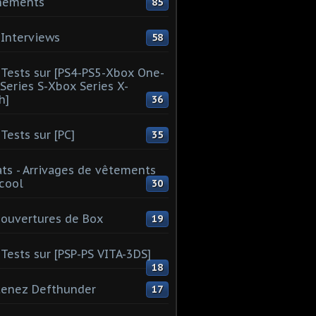
nements
85
Interviews
58
Tests sur [PS4-PS5-Xbox One-
Series S-Xbox Series X-
h]
36
Tests sur [PC]
35
ts - Arrivages de vêtements
 cool
30
ouvertures de Box
19
Tests sur [PSP-PS VITA-3DS]
18
tenez Defthunder
17