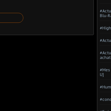
#Actu
Blu-R
#High
#Actu
#Act
achat
#Mes 
U]
#Hum
#con