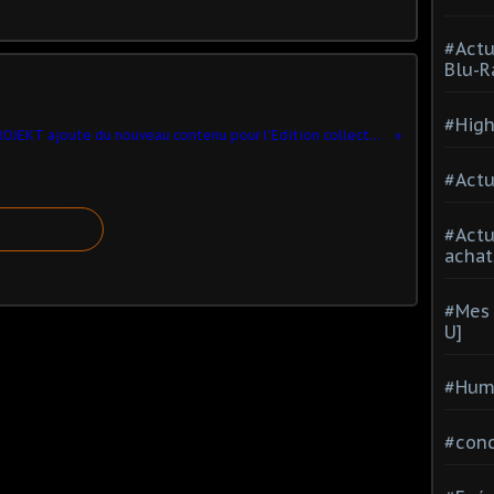
#Actu
Blu-R
#High
CD PROJEKT ajoute du nouveau contenu pour l'Edition collector de The Witcher 3 sur Xbox One‏
#Actu
#Act
achat
#Mes 
U]
#Hum
#con