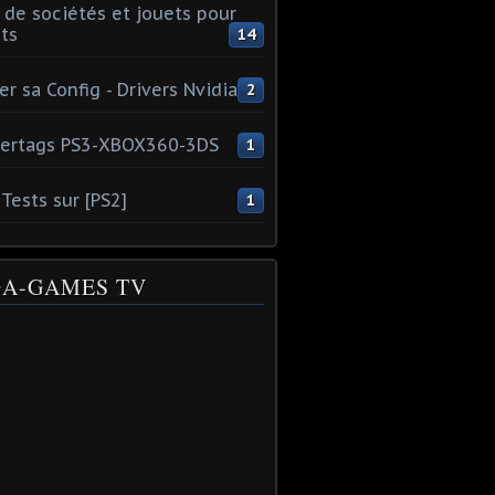
 de sociétés et jouets pour
ts
14
er sa Config - Drivers Nvidia
2
ertags PS3-XBOX360-3DS
1
Tests sur [PS2]
1
A-GAMES TV