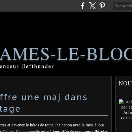
AMES-LE-BLO
luenceur Defthunder
NOU
offre une maj dans
otage
Ache
cari
rtes et devenez le héros de toute une nation avec la mise à jour
 Online. Cette nouvelle mise à jour offre de nouveaux véhicules