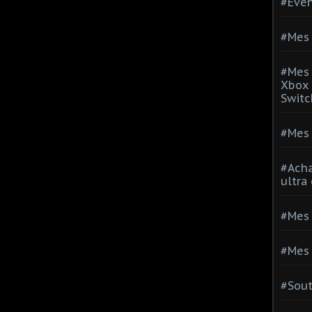
#Evé
#Mes 
#Mes 
Xbox 
Switc
#Mes 
#Acha
ultra
#Mes 
#Mes 
#Sou