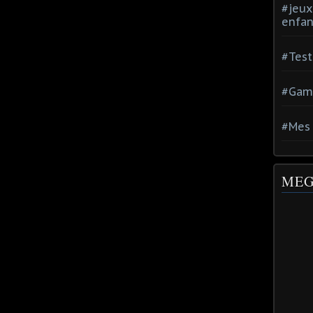
#jeux
enfan
#Test
#Gam
#Mes 
MEG