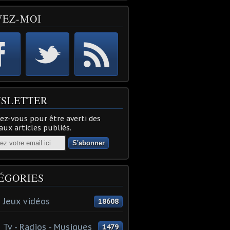
VEZ-MOI
SLETTER
z-vous pour être averti des
ux articles publiés.
ÉGORIES
 Jeux vidéos
18608
 Tv - Radios - Musiques
1479