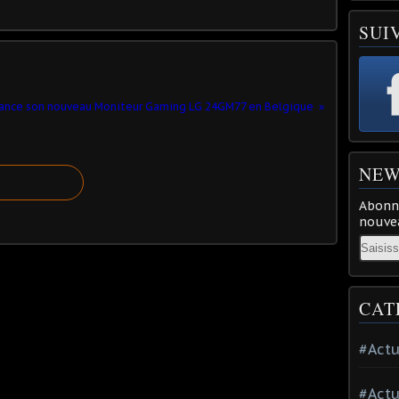
SUI
lance son nouveau Moniteur Gaming LG 24GM77 en Belgique
NEW
Abonne
nouvea
Email
CAT
#Actu
#Actu