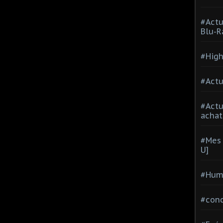
#Actu
Blu-R
#High
#Actu
#Act
achat
#Mes 
U]
#Hum
#con