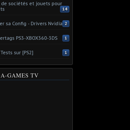
 de sociétés et jouets pour
ts
14
er sa Config - Drivers Nvidia
2
ertags PS3-XBOX360-3DS
1
Tests sur [PS2]
1
A-GAMES TV