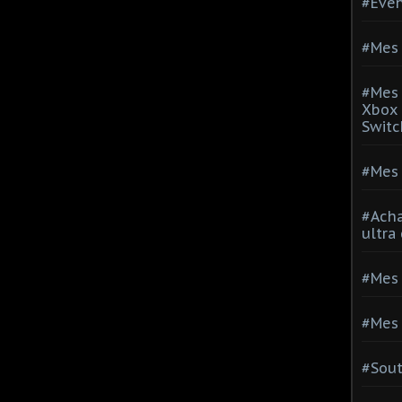
#Evé
#Mes 
#Mes 
Xbox 
Switc
#Mes 
#Acha
ultra
#Mes 
#Mes 
#Sou