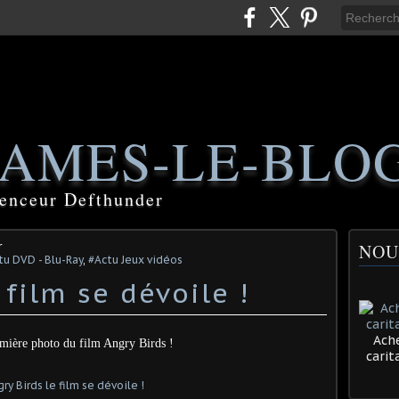
AMES-LE-BLO
luenceur Defthunder
r
NOU
ctu DVD - Blu-Ray
,
#Actu Jeux vidéos
Ache
emière photo du film Angry Birds !
cari