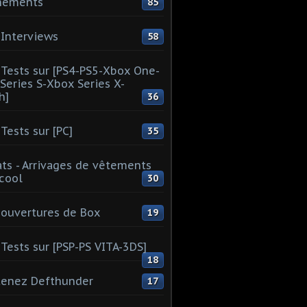
nements
85
Interviews
58
Tests sur [PS4-PS5-Xbox One-
Series S-Xbox Series X-
h]
36
Tests sur [PC]
35
ts - Arrivages de vêtements
 cool
30
ouvertures de Box
19
Tests sur [PSP-PS VITA-3DS]
18
tenez Defthunder
17