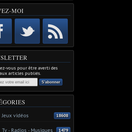
VEZ-MOI
SLETTER
z-vous pour être averti des
ux articles publiés.
ÉGORIES
 Jeux vidéos
18608
 Tv - Radios - Musiques
1479