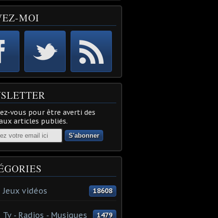
VEZ-MOI
SLETTER
z-vous pour être averti des
ux articles publiés.
ÉGORIES
 Jeux vidéos
18608
 Tv - Radios - Musiques
1479