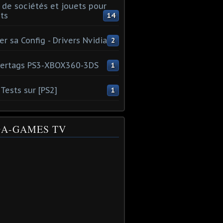
 de sociétés et jouets pour
ts
14
er sa Config - Drivers Nvidia
2
ertags PS3-XBOX360-3DS
1
Tests sur [PS2]
1
A-GAMES TV