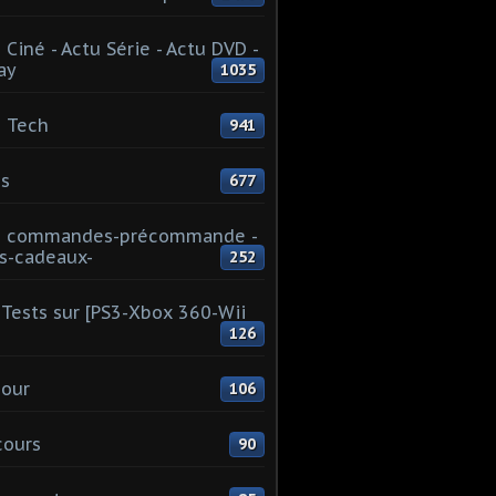
 Ciné - Actu Série - Actu DVD -
ay
1035
 Tech
941
s
677
u commandes-précommande -
s-cadeaux-
252
Tests sur [PS3-Xbox 360-Wii
126
our
106
cours
90