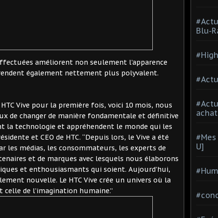
#Actu
Blu-R
#High
effectuées améliorent non seulement l’apparence
e rendent également nettement plus polyvalent.
#Actu
#Act
HTC Vive pour la première fois, voici 10 mois, nous
achat
ieux de changer de manière fondamentale et définitive
ent la technologie et appréhendent le monde qui les
#Mes 
ésidente et CEO de HTC. “Depuis lors, le Vive a été
U]
par les médias, les consommateurs, les experts de
artenaires et de marques avec lesquels nous élaborons
iques et enthousiasmants qui soient. Aujourd’hui,
#Hum
ement nouvelle. Le HTC Vive crée un univers où la
t celle de l’imagination humaine.”
#con