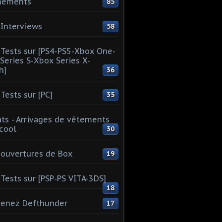
nements
85
Interviews
58
Tests sur [PS4-PS5-Xbox One-
Series S-Xbox Series X-
h]
36
Tests sur [PC]
35
ts - Arrivages de vêtements
 cool
30
ouvertures de Box
19
Tests sur [PSP-PS VITA-3DS]
18
tenez Defthunder
17