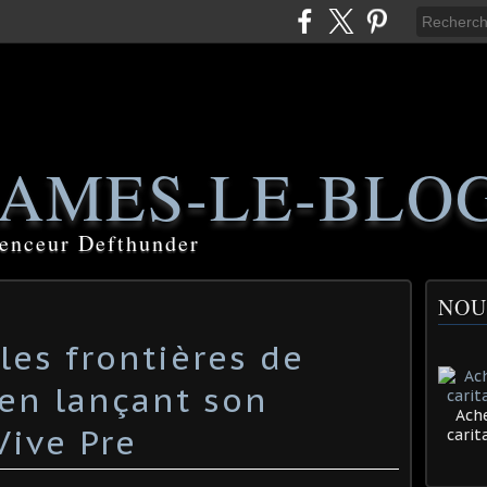
AMES-LE-BLO
luenceur Defthunder
NOU
les frontières de
 en lançant son
Ache
ive Pre
cari