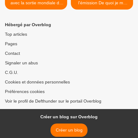
avec la sortie mondiale de
l'émission De quoi je me
The Banner Saga 2
mêle ! sur RTL-TVI >
Hébergé par Overblog
Top articles
Pages
Contact
Signaler un abus
C.G.U.
Cookies et données personnelles
Préférences cookies
Voir le profil de Defthunder sur le portail Overblog
Créer un blog sur Overblog
Créer un blog