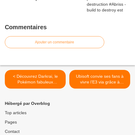
Commentaires
Ajouter un commentaire
< Découvrez Darkrai, le
Ubisoft convie ses fans à
Pokémon fabuleux
vivre l’E3 via grâce à
Noirtotal, en mai chez
l'Ubisoft Lounge >
Hébergé par Overblog
Top articles
Pages
Contact