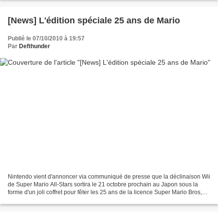
[News] L'édition spéciale 25 ans de Mario
Publié le 07/10/2010 à 19:57
Par
Defthunder
Nintendo vient d'annoncer via communiqué de presse que la déclinaison Wii
de Super Mario All-Stars sortira le 21 octobre prochain au Japon sous la
forme d'un joli coffret pour fêter les 25 ans de la licence Super Mario Bros,
serait disponible le 3 décembre...