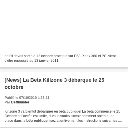
nail'd devait sortir le 12 octobre prochain sur PS3, Xbox 360 et PC, vient
d'être repoussé au 13 janvier 2011.
[News] La Beta Killzone 3 débarque le 25
octobre
Publié le 07/10/2010 à 23:11
Par
Defthunder
Killzone 3 va bientôt débarquer en bêta publique! La bêta commence le 25
Octobre et l’accès est limité, si vous voulez savoir comment obtenir une
place dans la bêta publique lisez attentivement les instructions suivantes :
Étape 1: être ou devenir un...