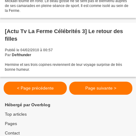
Mickaël tourne en rond. Le beau gosse ne se sent pas le bienvenu auprès
de ses camarades en pleine séance de sport. Il est comme isolé au sein de
la Ferme.
[Actu Tv La Ferme Célébrités 3] Le retour des
filles
Publié le 04/02/2010 à 00:57
Par
Defthunder
Hermine et ses trois copines reviennent de leur voyage surprise de très
bonne humeur.
< Page précédente
Page suivante >
Hébergé par Overblog
Top articles
Pages
Contact