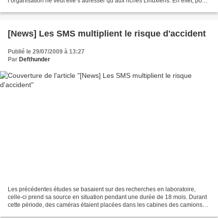
l’organisation ne veut elle s’adresser qu’aux riches Linuxiens. En effet, pour
tout compte ouvert, la Linux Foundation...
[News] Les SMS multiplient le risque d'accident
Publié le 29/07/2009 à 13:27
Par
Defthunder
Les précédentes études se basaient sur des recherches en laboratoire,
celle-ci prend sa source en situation pendant une durée de 18 mois. Durant
cette période, des caméras étaient placées dans les cabines des camions
de plusieurs chauffeurs routiers....