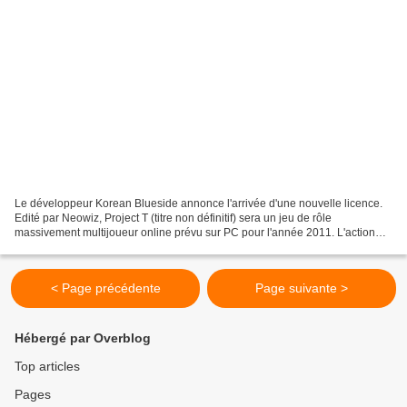
Le développeur Korean Blueside annonce l'arrivée d'une nouvelle licence.
Edité par Neowiz, Project T (titre non définitif) sera un jeu de rôle
massivement multijoueur online prévu sur PC pour l'année 2011. L'action
"stylée", nous dit-on, prendra place...
< Page précédente
Page suivante >
Hébergé par Overblog
Top articles
Pages