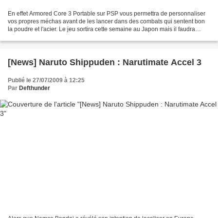
En effet Armored Core 3 Portable sur PSP vous permettra de personnaliser
vos propres méchas avant de les lancer dans des combats qui sentent bon
la poudre et l'acier. Le jeu sortira cette semaine au Japon mais il faudra
croiser très fort les doigts pour...
[News] Naruto Shippuden : Narutimate Accel 3
Publié le 27/07/2009 à 12:25
Par
Defthunder