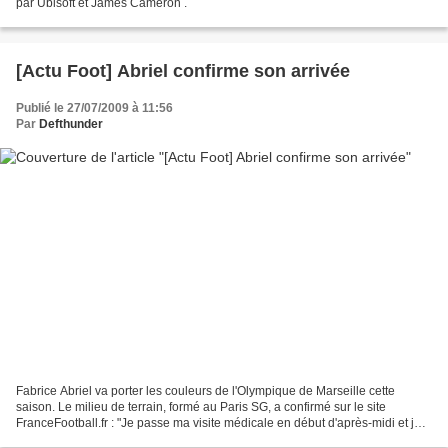
par Ubisoft et James Cameron .
[Actu Foot] Abriel confirme son arrivée
Publié le 27/07/2009 à 11:56
Par
Defthunder
Fabrice Abriel va porter les couleurs de l'Olympique de Marseille cette
saison. Le milieu de terrain, formé au Paris SG, a confirmé sur le site
FranceFootball.fr : "Je passe ma visite médicale en début d'après-midi et je
signe dans la foulée un contrat...