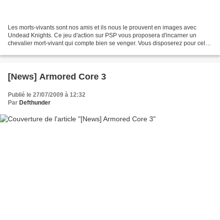
Les morts-vivants sont nos amis et ils nous le prouvent en images avec
Undead Knights. Ce jeu d'action sur PSP vous proposera d'incarner un
chevalier mort-vivant qui compte bien se venger. Vous disposerez pour cela
d'une capacité bien pratique : vos ennemis...
[News] Armored Core 3
Publié le 27/07/2009 à 12:32
Par
Defthunder