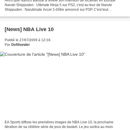
Alors que Namco Bandai a révélé son intention de localiser en Europe
Naruto Shippuden : Ultimate Ninja 5 sur PS2, c'est au tour de Naruto
Shippuden : Narutimate Accel 3 d'être annoncé sur PSP. C'est tout
simplement la suite du premier. Pour rappel, Ultimate...
[News] NBA Live 10
Publié le 27/07/2009 à 12:16
Par
Defthunder
EA Sports diffuse les premières images de NBA Live 10, la prochaine
itération de sa célèbre série de jeux de basket. Le jeu sortira au mois