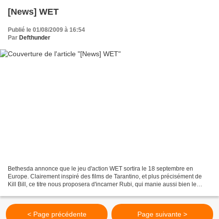
[News] WET
Publié le 01/08/2009 à 16:54
Par
Defthunder
Bethesda annonce que le jeu d'action WET sortira le 18 septembre en
Europe. Clairement inspiré des films de Tarantino, et plus précisément de
Kill Bill, ce titre nous proposera d'incarner Rubi, qui manie aussi bien le
sabre que les flingues. Le tout baignera...
< Page précédente
Page suivante >