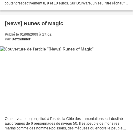
coutent respectivement 8, 9 et 10 euros. Sur DSiWare, un seul titre réchauffé,
puisqu'il s'agit du Guitar Rock Tour...
[News] Runes of Magic
Publié le 01/08/2009 à 17:02
Par
Defthunder
Ce nouveau donjon, situé à l'est de la Côte des Lamentations, est destiné
aux groupes de 6 personnages de niveau 50. Il est peuplé de monstres
marins comme des hommes-poissons, des méduses ou encore le peuple
Naga. Des boss seront évidemment au programme,...